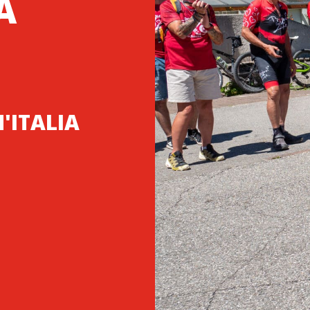
A
'ITALIA