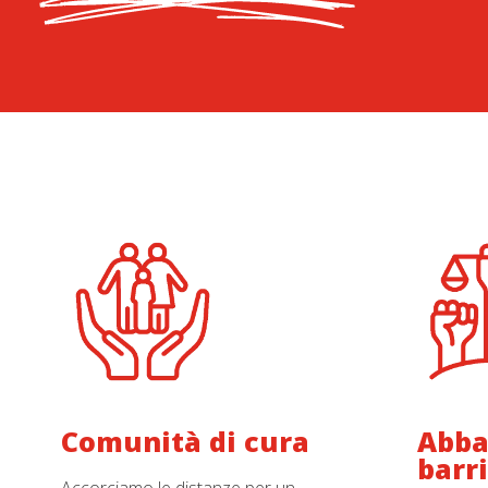
Comunità di cura
Abba
barr