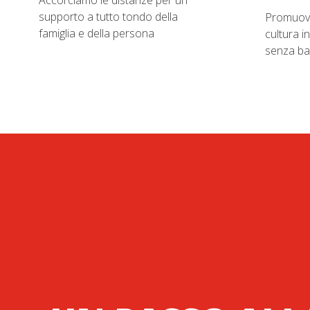
Accorciamo le distanze per un
supporto a tutto tondo della
Promuovia
famiglia e della persona
cultura i
senza ba