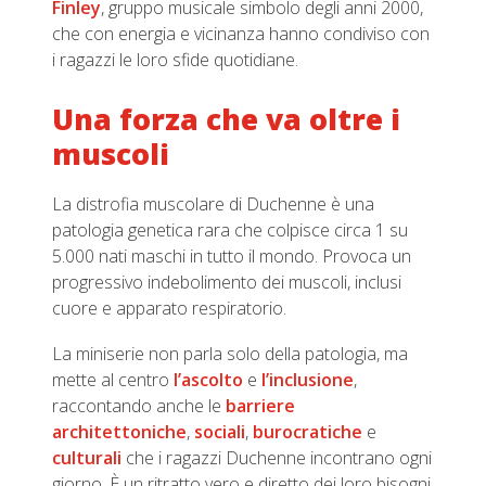
Finley
, gruppo musicale simbolo degli anni 2000,
che con energia e vicinanza hanno condiviso con
i ragazzi le loro sfide quotidiane.
Una forza che va oltre i
muscoli
La distrofia muscolare di Duchenne è una
patologia genetica rara che colpisce circa 1 su
5.000 nati maschi in tutto il mondo. Provoca un
progressivo indebolimento dei muscoli, inclusi
cuore e apparato respiratorio.
La miniserie non parla solo della patologia, ma
mette al centro
l’ascolto
e
l’inclusione
,
raccontando anche le
barriere
architettoniche
,
sociali
,
burocratiche
e
culturali
che i ragazzi Duchenne incontrano ogni
giorno. È un ritratto vero e diretto dei loro bisogni