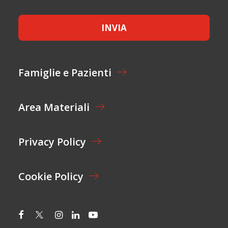
*
*
C
E
INVIA
T
T
A
Z
I
Famiglie e Pazienti
O
N
E
Area Materiali
*
Privacy Policy
Cookie Policy