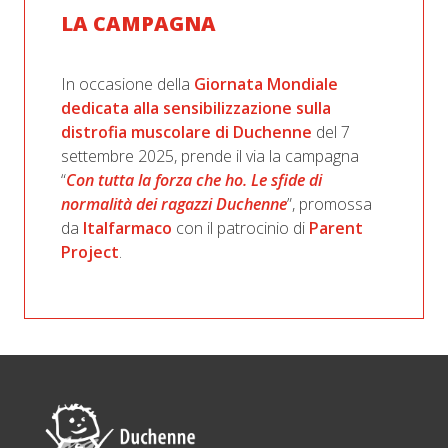
LA CAMPAGNA
In occasione della
Giornata Mondiale
dedicata alla sensibilizzazione sulla
distrofia muscolare di Duchenne
del 7
settembre 2025, prende il via la campagna
“
Con tutta la forza che ho. Le sfide di
normalità dei ragazzi Duchenne
”, promossa
da
Italfarmaco
con il patrocinio di
Parent
Project
.