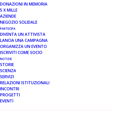
DONAZIONI IN MEMORIA
5 X MILLE
AZIENDE
CON TUTTA LA FORZA CHE HO
NEGOZIO SOLIDALE
PARTECIPA
DIVENTA UN ATTIVISTA
LANCIA UNA CAMPAGNA
ORGANIZZA UN EVENTO
In occasione della
Giornata Mondiale dedicata alla
ISCRIVITI COME SOCIO
sensibilizzazione sulla distrofia muscolare di
Duchenne
del 7 settembre 2025, prende il via la
NOTIZIE
STORIE
campagna “
Con tutta la forza che ho. Le sfide di
SCIENZA
normalità dei ragazzi Duchenne
”, promossa da
SERVIZI
Italfarmaco
con il patrocinio di
Parent Project
.
RELAZIONI ISTITUZIONALI
INCONTRI
PROGETTI
EVENTI