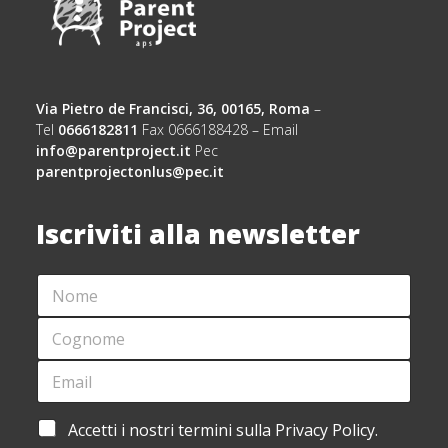
Via Pietro de Francisci, 36, 00165, Roma
–
Tel
0666182811
Fax 0666188428 – Email
info@parentproject.it
Pec
parentprojectonlus@pec.it
Iscriviti alla newsletter
N
O
M
C
E
O
*
G
E
*
N
M
*
O
A
*
M
I
A
Accetti i nostri termini sulla Privacy Policy.
E
L
C