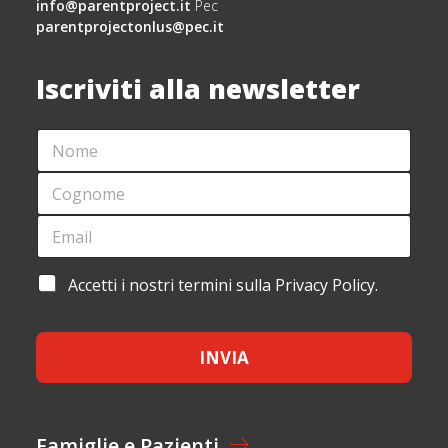
info@parentproject.it
Pec
parentprojectonlus@pec.it
Iscriviti alla newsletter
N
*
O
*
M
*
C
E
O
*
G
E
N
M
O
A
M
I
A
Accetti i nostri termini sulla Privacy Policy.
E
L
C
*
*
C
E
INVIA
T
T
A
Z
I
Famiglie e Pazienti