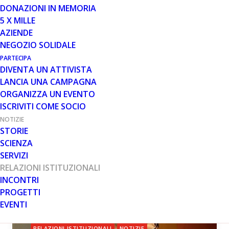
VI RACCONTIAMO LA
DONAZIONI IN MEMORIA
CONFERENZA PPMD 2026
5 X MILLE
AZIENDE
Il 25, 26 e 27 giugno scorsi, una piccola delegazione di
NEGOZIO SOLIDALE
Parent Project – composta dal fondatore e consigliere
PARTECIPA
Filippo Buccella, Ilaria Zito…
DIVENTA UN ATTIVISTA
LANCIA UNA CAMPAGNA
Leggi tutto
ORGANIZZA UN EVENTO
ISCRIVITI COME SOCIO
NOTIZIE
STORIE
SCIENZA
RELAZIONI ISTITUZIONALI
SERVIZI
RELAZIONI ISTITUZIONALI
INCONTRI
PROGETTI
EVENTI
RELAZIONI ISTITUZIONALI
NOTIZIE