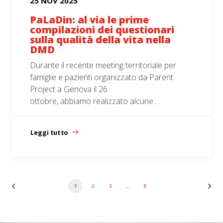
25 NOV 2025
PaLaDin: al via le prime
compilazioni dei questionari
sulla qualità della vita nella
DMD
Durante il recente meeting territoriale per
famiglie e pazienti organizzato da Parent
Project a Genova il 26
ottobre, abbiamo realizzato alcune…
Leggi tutto
1
2
3
…
8