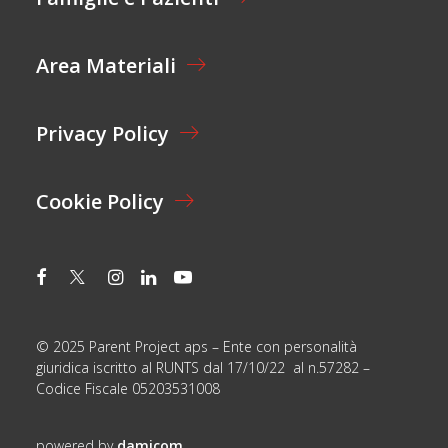
O
N
E
Area Materiali
*
Privacy Policy
Cookie Policy
© 2025 Parent Project aps – Ente con personalità
giuridica iscritto al RUNTS dal 17/10/22 al n.57282 –
Codice Fiscale 05203531008
powered by
damicom