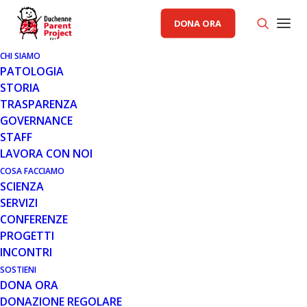
DONA ORA
CHI SIAMO
PATOLOGIA
RELAZIONI ISTITUZIONALI
NOTIZIE
STORIA
TRASPARENZA
GOVERNANCE
STAFF
LAVORA CON NOI
COSA FACCIAMO
SCIENZA
SERVIZI
CONFERENZE
PROGETTI
INCONTRI
SOSTIENI
DONA ORA
5 AGO 2026
DONAZIONE REGOLARE