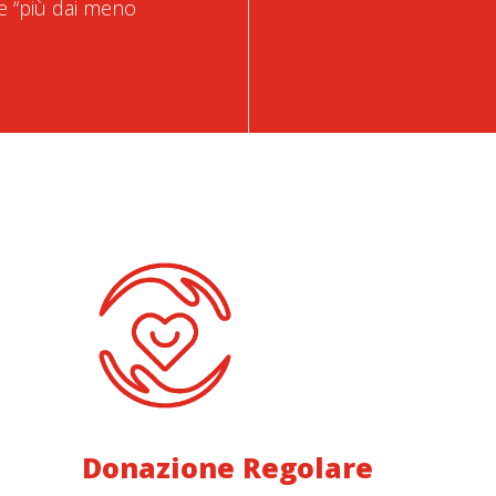
me “più dai meno
Donazione Regolare