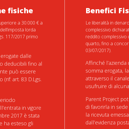
ne fisiche
Benefici Fi
uperiore a 30.000 € a
Le liberalità in denar
dell’imposta lorda
complessivo dichiara
.Lgs. 117/2017 primo
reddito complessivo d
quarto, fino a concor
03/07/2017).
a erogate dalle
Affinché l’azienda
 deducibili fino al
somma erogata, la
ente può essere
attraverso il cana
(rif: art. 83 D.Lgs.
usufruire di alcuna
Parent Project pot
periodo
di favorirla in sed
l’entrata in vigore
la ricevuta emess
embre 2017 è stata
dall’evidenza post
e ha esteso gli