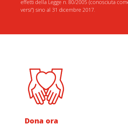
effetti della Legge n. 80/2005 (conosciuta co
versi”) sino al 31 dicembre 2017.
Dona ora