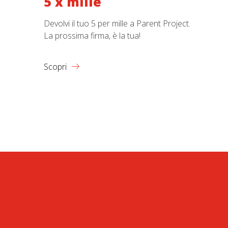
5 x mille
Devolvi il tuo 5 per mille a Parent Project.
La prossima firma, è la tua!
Scopri