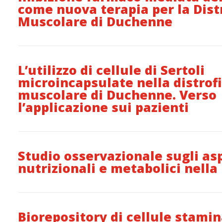
come nuova terapia per la Dist
Muscolare di Duchenne
L’utilizzo di cellule di Sertoli
microincapsulate nella distrof
muscolare di Duchenne. Verso
l’applicazione sui pazienti
Studio osservazionale sugli as
nutrizionali e metabolici nell
Biorepository di cellule stamin