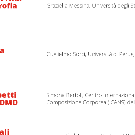
rofia
Graziella Messina, Università degli S
ia
Guglielmo Sorci, Università di Perugi
petti
Simona Bertoli, Centro Internazional
a DMD
Composizione Corporea (ICANS) dell’
ali