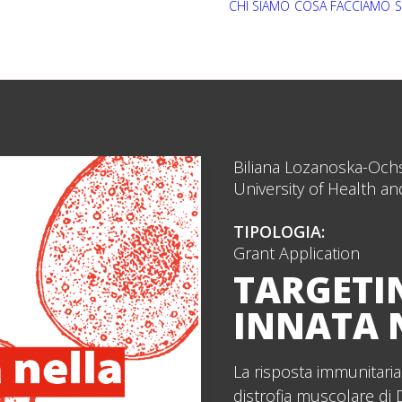
CHI SIAMO
COSA FACCIAMO
S
Biliana Lozanoska-Ochse
University of Health a
TIPOLOGIA:
Grant Application
TARGETI
INNATA 
La risposta immunitari
distrofia muscolare di 