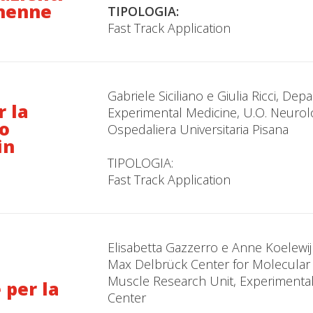
chenne
TIPOLOGIA:
Fast Track Application
Gabriele Siciliano e Giulia Ricci, Dep
 la
Experimental Medicine, U.O. Neurol
co
Ospedaliera Universitaria Pisana
in
TIPOLOGIA:
Fast Track Application
Elisabetta Gazzerro e Anne Koelewijn
Max Delbrück Center for Molecular
Muscle Research Unit, Experimental
 per la
Center