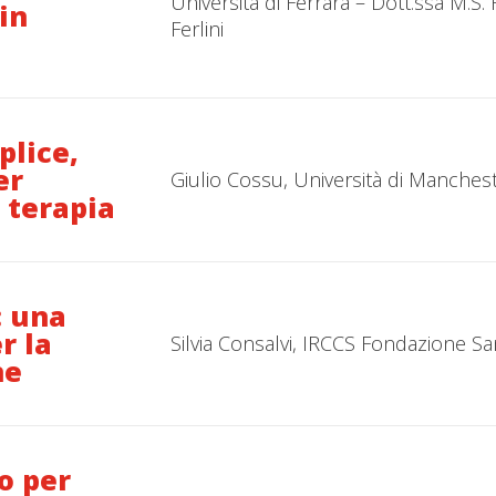
Università di Ferrara – Dott.ssa M.S. 
in
Ferlini
plice,
er
Giulio Cossu, Università di Manches
a terapia
: una
r la
Silvia Consalvi, IRCCS Fondazione Sa
ne
o per