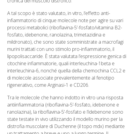
cronica del muscolo distrofico.
A tal scopo è stato valutato, in vitro, l’effetto anti-
infiammatorio di cinque molecole note per agire su vari
processi metabolici (riboflavina-5’-fosfato/vitamina B2-
fosfato, idebenone, ranolazina, trimetazidina e
mildronato), che sono state somministrate a macrofagi
murini trattati con uno stimolo pro-infiammatorio, il
lipopolisaccaride. È stata valutata l’espressione genica di
citochine infiammatorie, quali interleuchina-1beta e
interleuchina-6, nonché quella della chemochina CCL2 e
di molecole associate prevalentemente al fenotipo
rigenerativo, come Arginasi-1 e CD206.
Tra le molecole che hanno indotto in vitro una risposta
antiinfiammatoria (riboflavina-5’-fosfato, idebenone e
ranolazina), la riboflavina-5’-fosfato e l’idebenone sono
state testate in vivo utilizzando il modello murino per la
distrofia muscolare di Duchenne (il topo mdx) mediante
un trattamento a breve e uno a lungo termine. Il