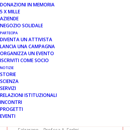
DONAZIONI IN MEMORIA
5 X MILLE
AZIENDE
BIOREPOSITORY DI CELLULE
NEGOZIO SOLIDALE
STAMINALI DERIVATE DA URINE:
APPLICAZIONI IN DIAGNOSTICA
PARTECIPA
DIVENTA UN ATTIVISTA
E RICERCA
LANCIA UNA CAMPAGNA
ORGANIZZA UN EVENTO
ISCRIVITI COME SOCIO
NOTIZIE
STORIE
SCIENZA
SERVIZI
RELAZIONI ISTITUZIONALI
IL BANDO
INCONTRI
PROGETTI
EVENTI
TITOLARE DEL BANDO:
Università di Ferrara – Dott.ssa M.S.