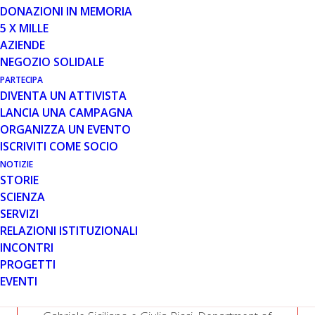
DONAZIONI IN MEMORIA
5 X MILLE
AZIENDE
WHEN I GROW UP: UN MODELLO
NEGOZIO SOLIDALE
PER LA TRANSIZIONE DELLA
PRESA IN CARICO PEDIATRICA A
PARTECIPA
DIVENTA UN ATTIVISTA
QUELLA DELL’ADULTO IN
LANCIA UNA CAMPAGNA
TOSCANA
ORGANIZZA UN EVENTO
ISCRIVITI COME SOCIO
NOTIZIE
STORIE
SCIENZA
SERVIZI
RELAZIONI ISTITUZIONALI
INCONTRI
IL BANDO
PROGETTI
EVENTI
TITOLARE DEL BANDO: