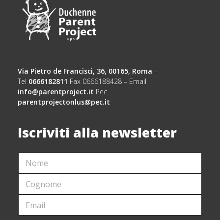
Via Pietro de Francisci, 36, 00165, Roma
–
Tel
0666182811
Fax 0666188428 – Email
info@parentproject.it
Pec
parentprojectonlus@pec.it
Iscriviti alla newsletter
N
O
M
C
E
O
*
G
E
*
N
M
E
O
A
M