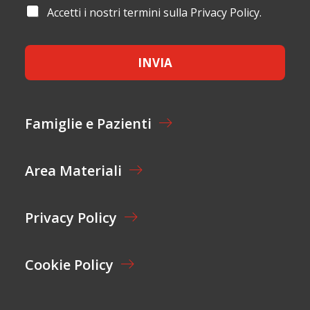
M
I
A
A
Accetti i nostri termini sulla Privacy Policy.
E
L
I
C
*
*
L
C
E
E
M
INVIA
T
A
T
I
A
L
Z
I
Famiglie e Pazienti
O
N
E
Area Materiali
*
Privacy Policy
Cookie Policy