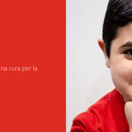
na cura per la
.