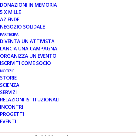
DONAZIONI IN MEMORIA
5 X MILLE
AZIENDE
NEGOZIO SOLIDALE
PARTECIPA
In un comunicato diffuso il 7 gennaio, l’azienda Sarepta
DIVENTA UN ATTIVISTA
Therapeutics annuncia i primi risultati relativi alla prima
LANCIA UNA CAMPAGNA
parte dello studio 102 di terapia genica con SRP-9001,
ORGANIZZA UN EVENTO
uno studio randomizzato, in doppio cieco controllato
ISCRIVITI COME SOCIO
con placebo che valuta la sicurezza, l’efficacia e la
NOTIZIE
tollerabilità di un singolo dosaggio di SRP-9001 in 41
STORIE
pazienti.
SCIENZA
SERVIZI
I dati diffusi si riferiscono ai due obiettivi principali dello
RELAZIONI ISTITUZIONALI
studio, quello biologico – ovvero dimostrare un aumento
INCONTRI
nei livelli di espressione di distrofina rispetto a inizio
PROGETTI
studio nei pazienti trattati con SRP-9001 – e quello
EVENTI
funzionale, ossia mostrare una differenza
statisticamente significativa nella variazione del