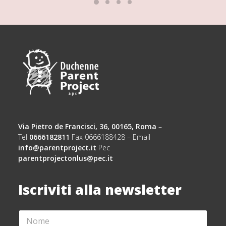
Via Pietro de Francisci, 36, 00165, Roma
–
Tel
0666182811
Fax 0666188428 – Email
info@parentproject.it
Pec
parentprojectonlus@pec.it
Iscriviti alla newsletter
N
A
O
C