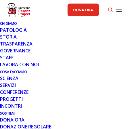
DONA ORA
CHI SIAMO
PATOLOGIA
STORIA
TRASPARENZA
AREA SCIENZA PP
,
GENERALE
GOVERNANCE
STAFF
9 GEN 2021
LAVORA CON NOI
SAREPTA THERAPEUTICS
COSA FACCIAMO
SCIENZA
ANNUNCIA I RISULTATI DELLA
SERVIZI
PARTE 1 DELLO STUDIO 102 CON
CONFERENZE
SRP-9001, LA TERAPIA GENICA
PROGETTI
PER IL TRATTAMENTO DELLA
INCONTRI
DISTROFIA MUSCOLARE DI
DUCHENNE.
SOSTIENI
DONA ORA
DONAZIONE REGOLARE