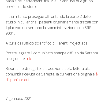
basale dei partecipanti tra i 6 e i 7 anni nei due gruppi
previsti dallo studio.
Il trial intanto prosegue affrontando la parte 2 dello
studio in cui anche i pazienti originariamente trattati con
il placebo riceveranno la somministrazione con SRP-
9001.
A cura dell’Ufficio scientifico di Parent Project aps
Potete leggere il comunicato stampa diffuso da Sarepta
al seguente
link
.
Riportiamo di seguito la traduzione della lettera alla
comunità ricevuta da Sarepta, la cui versione originale
è
disponibile qui.
7 gennaio, 2021