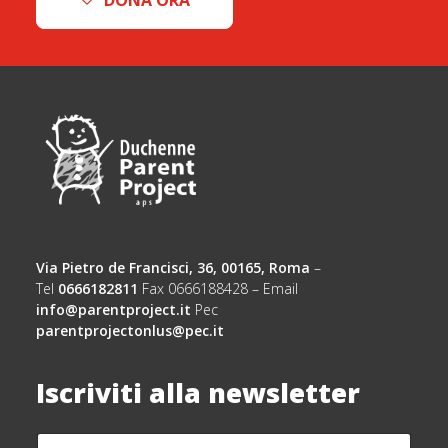
DONA ORA
Via Pietro de Francisci, 36, 00165, Roma
–
Tel
0666182811
Fax 0666188428 – Email
info@parentproject.it
Pec
parentprojectonlus@pec.it
Iscriviti alla newsletter
N
*