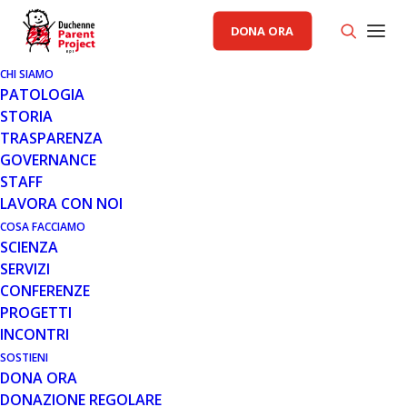
DONA ORA
CHI SIAMO
PATOLOGIA
STORIA
TRASPARENZA
GOVERNANCE
STAFF
LAVORA CON NOI
30 OTT 2020
SOLID COLLABORA CON
COSA FACCIAMO
SCIENZA
ULTRAGENYX PER LO SVILUPPO
SERVIZI
DI NUOVE TERAPIE GENICHE
CONFERENZE
PROGETTI
In un comunicato stampa diffuso lo scorso 23 ottobre
INCONTRI
la biotech Solid Bioscience annuncia l’inizio di una
collaborazione con l’azienda Ultragenyx…
SOSTIENI
DONA ORA
DONAZIONE REGOLARE
Leggi tutto