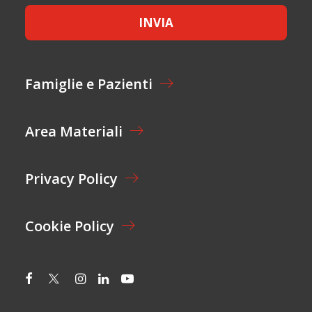
O
E
M
INVIA
T
E
T
*
A
Z
I
Famiglie e Pazienti
O
N
E
Area Materiali
*
Privacy Policy
Cookie Policy