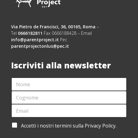
Via Pietro de Francisci, 36, 00165, Roma
–
Tel
0666182811
Fax 0666188428 – Email
info@parentproject.it
Pec
parentprojectonlus@pec.it
Iscriviti alla newsletter
N
O
M
C
E
O
*
G
E
*
N
M
*
O
A
C
M
I
O
A
Accetti i nostri termini sulla Privacy Policy.
E
L
G
C
*
*
N
C