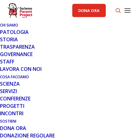
DONA ORA
CHI SIAMO
PATOLOGIA
STORIA
TRASPARENZA
NOTIZIARIO PP
GOVERNANCE
STAFF
23 OTT 2020
LAVORA CON NOI
ASSEMBLEA DEI SOCI
COSA FACCIAMO
SCIENZA
SERVIZI
CONFERENZE
PROGETTI
INCONTRI
SOSTIENI
DONA ORA
Regolamento Consulta dei Pazienti
DONAZIONE REGOLARE