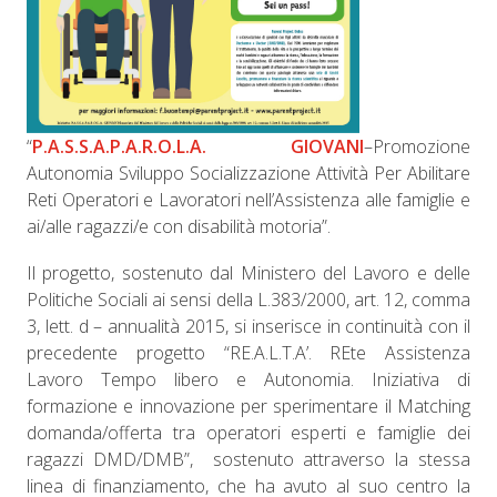
“
P.A.S.S.A.P.A.R.O.L.A. GIOVANI
–Promozione
Autonomia Sviluppo Socializzazione Attività Per Abilitare
Reti Operatori e Lavoratori nell’Assistenza alle famiglie e
ai/alle ragazzi/e con disabilità motoria”.
Il progetto, sostenuto dal Ministero del Lavoro e delle
Politiche Sociali ai sensi della L.383/2000, art. 12, comma
3, lett. d – annualità 2015, si inserisce in continuità con il
precedente progetto “RE.A.L.T.A’. REte Assistenza
Lavoro Tempo libero e Autonomia. Iniziativa di
formazione e innovazione per sperimentare il Matching
domanda/offerta tra operatori esperti e famiglie dei
ragazzi DMD/DMB”, sostenuto attraverso la stessa
linea di finanziamento, che ha avuto al suo centro la