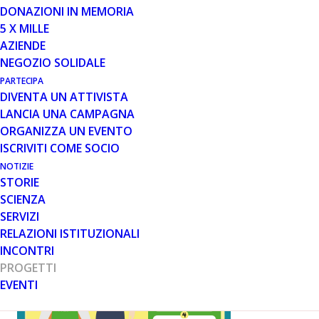
DONAZIONI IN MEMORIA
Un percorso formativo per la figura del P.A.S.S.,
5 X MILLE
operatore specifico per i giovani con distrofia muscolare
AZIENDE
di Duchenne e Becker
NEGOZIO SOLIDALE
PARTECIPA
DIVENTA UN ATTIVISTA
Parent
LANCIA UNA CAMPAGNA
Project
ORGANIZZA UN EVENTO
onlus
ISCRIVITI COME SOCIO
lancia il
NOTIZIE
nuovo
STORIE
progetto
SCIENZA
SERVIZI
RELAZIONI ISTITUZIONALI
INCONTRI
PROGETTI
EVENTI