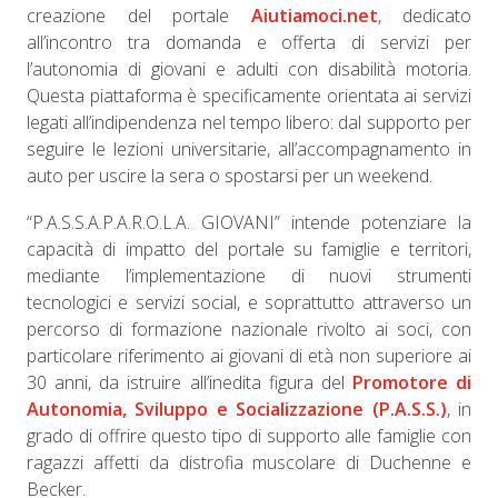
creazione del portale
Aiutiamoci.net
, dedicato
all’incontro tra domanda e offerta di servizi per
l’autonomia di giovani e adulti con disabilità motoria.
Questa piattaforma è specificamente orientata ai servizi
legati all’indipendenza nel tempo libero: dal supporto per
seguire le lezioni universitarie, all’accompagnamento in
auto per uscire la sera o spostarsi per un weekend.
“P.A.S.S.A.P.A.R.O.L.A. GIOVANI” intende potenziare la
capacità di impatto del portale su famiglie e territori,
mediante l’implementazione di nuovi strumenti
tecnologici e servizi social, e soprattutto attraverso un
percorso di formazione nazionale rivolto ai soci, con
particolare riferimento ai giovani di età non superiore ai
30 anni, da istruire all’inedita figura del
Promotore di
Autonomia, Sviluppo e Socializzazione (P.A.S.S.)
, in
grado di offrire questo tipo di supporto alle famiglie con
ragazzi affetti da distrofia muscolare di Duchenne e
Becker.