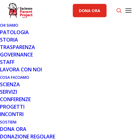
DONA ORA
CHI SIAMO
PATOLOGIA
STORIA
TRASPARENZA
GENERALE
,
PRIMO PIANO PP
,
PROGETTI
GOVERNANCE
STAFF
23 NOV 2016
LAVORA CON NOI
AL VIA IL PROGETTO
COSA FACCIAMO
SCIENZA
P.A.S.S.A.P.A.R.O.L.A. DI PARENT
SERVIZI
PROJECT ONLUS
CONFERENZE
PROGETTI
INCONTRI
SOSTIENI
DONA ORA
DONAZIONE REGOLARE