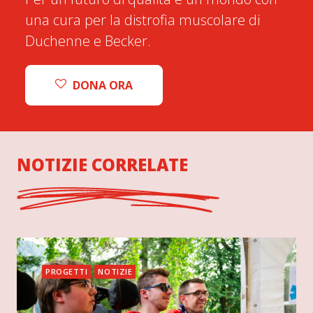
una cura per la distrofia muscolare di
Duchenne e Becker.
DONA ORA
NOTIZIE CORRELATE
PROGETTI
NOTIZIE