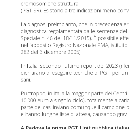
cromosomiche strutturali
(PGT-SR). Esistono altre indicazioni meno conv
La diagnosi preimpianto, che in precedenza era 
diagnostica regolamentata dalle sentenze dell
Speciale n. 46 del 18/11/2015). È possibile effe
nell’apposito Registro Nazionale PMA, istituito
282 del 3 dicembre 2005).
In Italia, secondo l’ultimo report del 2023 (rif
dichiarano di eseguire tecniche di PGT, per un t
sani.
Purtroppo, in Italia la maggior parte dei Centr
10.000 euro a singolo ciclo), totalmente a cari
parte dei casi inviano comunque il campione bio
e hanno lunghe liste di attesa, causando gravi d
A Padova la prima PGT Unit pubblica italia