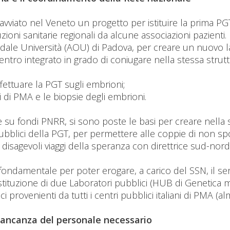
 avviato nel Veneto un progetto per istituire la prima PGT
ituzioni sanitarie regionali da alcune associazioni pazien
edale Università (AOU) di Padova, per creare un nuovo 
ntro integrato in grado di coniugare nella stessa stru
fettuare la PGT sugli embrioni;
li di PMA e le biopsie degli embrioni.
e su fondi PNRR, si sono poste le basi per creare nella s
ubblici della PGT, per permettere alle coppie di non spo
 disagevoli viaggi della speranza con direttrice sud-nord
 fondamentale per poter erogare, a carico del SSN, il se
 costituzione di due Laboratori pubblici (HUB di Genetica
 provenienti da tutti i centri pubblici italiani di PMA (
 mancanza del personale necessario