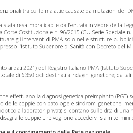
enzionali tra cui le malattie causate da mutazioni del D
stata resa impraticabile dall’entrata in vigore della Le
a Corte Costituzionale n. 96/2015 (GU Serie Speciale n.
ttuare gli interventi di PMA solo nelle strutture pubblich
 presso l’Istituto Superiore di Sanità con Decreto del Mi
erito ai dati 2021) del Registro Italiano PMA (Istituto Su
otale di 6.350 cicli destinati a indagini genetiche; da ta
i che effettuano la diagnosi genetica preimpianto (PGT) s
co delle coppie con patologie e sindromi genetiche, mentr
ptico a laboratori privati) si contano sulle dita di una
isagi alle coppie che vogliono accedervi, sia in termini 
na e il coordinamento della Rete nazionale