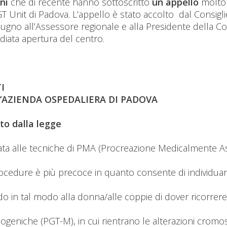
oni
che di recente hanno sottoscritto
un appello
molto s
 Unit di Padova. L’appello è stato accolto dal Consiglie
ugno all’Assessore regionale e alla Presidente della C
iata apertura del centro.
I
L’AZIENDA OSPEDALIERA DI PADOVA
to dalla legge
ata alle tecniche di PMA (Procreazione Medicalmente Assi
ocedure è più precoce in quanto consente di individuare
ando in tal modo alla donna/alle coppie di dover ricorre
ogeniche (PGT-M), in cui rientrano le alterazioni cromo