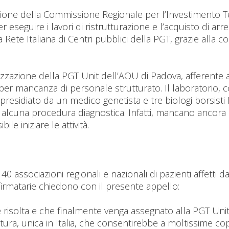
one della Commissione Regionale per l’Investimento Tecn
seguire i lavori di ristrutturazione e l’acquisto di arre
 Rete Italiana di Centri pubblici della PGT, grazie alla c
lizzazione della PGT Unit dell’AOU di Padova, afferente 
ale per mancanza di personale strutturato. Il laboratorio,
residiato da un medico genetista e tre biologi borsisti 
cuna procedura diagnostica. Infatti, mancano ancora i 
le iniziare le attività.
40 associazioni regionali e nazionali di pazienti affetti 
i firmatarie chiedono con il presente appello:
te risolta e che finalmente venga assegnato alla PGT Uni
tura, unica in Italia, che consentirebbe a moltissime cop