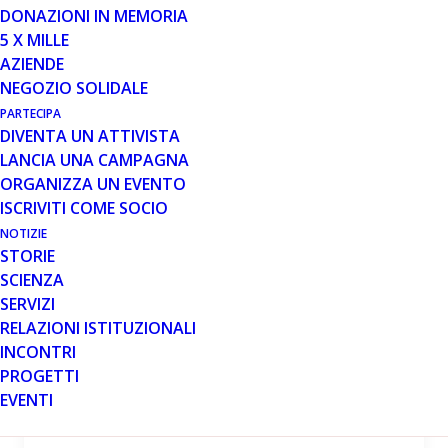
DONAZIONI IN MEMORIA
5 X MILLE
AZIENDE
NEGOZIO SOLIDALE
25 NOV 2015
PARTECIPA
DIVENTA UN ATTIVISTA
"Il Fantasma di Canterville" in
LANCIA UNA CAMPAGNA
scena a Prata di Pordenone.
ORGANIZZA UN EVENTO
Sabato 28 Novembre, presso il Teatro Pileo
ISCRIVITI COME SOCIO
(Prata di Pordenone), alle ore 20:30, la Pro
NOTIZIE
Loco di Ghirano Porte Aperte presenta "Il
STORIE
Fantasma di…
SCIENZA
SERVIZI
RELAZIONI ISTITUZIONALI
Leggi tutto
INCONTRI
PROGETTI
EVENTI