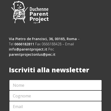
Via Pietro de Francisci, 36, 00165, Roma
–
Tel
0666182811
Fax 0666188428 – Email
info@parentproject.it
Pec
parentprojectonlus@pec.it
Iscriviti alla newsletter
N
O
M
C
E
O
*
G
E
E
N
M
M
O