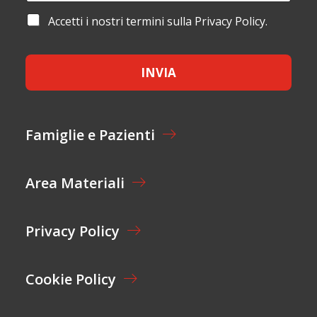
A
A
M
I
I
A
Accetti i nostri termini sulla Privacy Policy.
E
L
L
C
*
*
N
C
O
E
M
INVIA
T
E
T
*
A
Z
I
Famiglie e Pazienti
O
N
E
Area Materiali
*
Privacy Policy
Cookie Policy