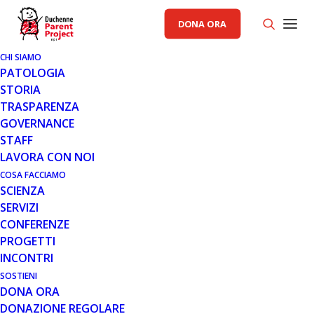
DONA ORA
CHI SIAMO
26 NOV 2015
PATOLOGIA
RITORNA “LA SOLIDARIETÀ A
STORIA
TAVOLA PER DONARE UNA
TRASPARENZA
SPERANZA"
GOVERNANCE
STAFF
Ritorna venerdì 4 dicembre, presso il Palafeste di
LAVORA CON NOI
Grumello del Monte (BG), la tradizionale cena “La
COSA FACCIAMO
solidarietà a tavola per donare una speranza”,…
SCIENZA
SERVIZI
Leggi tutto
CONFERENZE
PROGETTI
INCONTRI
SOSTIENI
MESE: NOVEMBRE 2015
DONA ORA
DONAZIONE REGOLARE