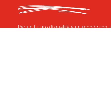
Per un futuro di qualità e un mondo con u
distrofia muscolare di Duchenne e Becker
DONA ORA