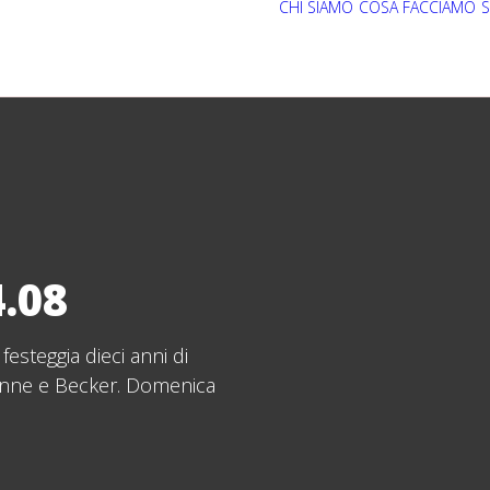
CHI SIAMO
COSA FACCIAMO
S
.08
esteggia dieci anni di
enne e Becker. Domenica