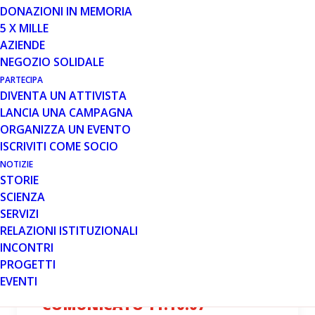
DONAZIONI IN MEMORIA
5 X MILLE
5 NOV 2007
AZIENDE
NEGOZIO SOLIDALE
COMUNICATO 05.11.07
PARTECIPA
Jus Sport Bassano incontra la Nazionale
DIVENTA UN ATTIVISTA
Italiana Magistrati per sostenere Parent
LANCIA UNA CAMPAGNA
Project Onlus. Sabato 10 novembre la giustizia
ORGANIZZA UN EVENTO
scende in campo…
ISCRIVITI COME SOCIO
NOTIZIE
STORIE
Leggi tutto
SCIENZA
SERVIZI
RELAZIONI ISTITUZIONALI
INCONTRI
PROGETTI
11 OTT 2007
EVENTI
COMUNICATO 11.10.07