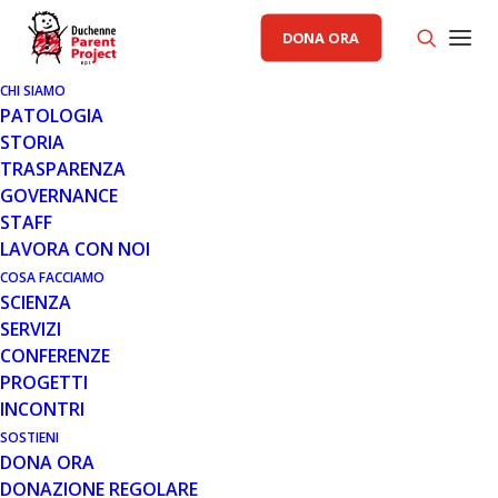
DONA ORA
CHI SIAMO
6 NOV 2007
PATOLOGIA
COMUNICATO 06.11.07
STORIA
TRASPARENZA
Al Bioparco di Roma "Il Libro della Giungla" festeggia il
GOVERNANCE
40° compleanno con Parent Project. Domenica 11
STAFF
novembre bellissime sorprese aspettano i…
LAVORA CON NOI
COSA FACCIAMO
Leggi tutto
SCIENZA
SERVIZI
CONFERENZE
PROGETTI
COMUNICATI STAMPA PP
INCONTRI
SOSTIENI
DONA ORA
DONAZIONE REGOLARE