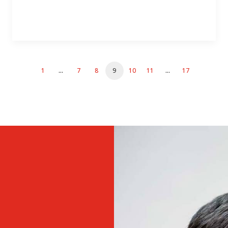
1
…
7
8
9
10
11
…
17