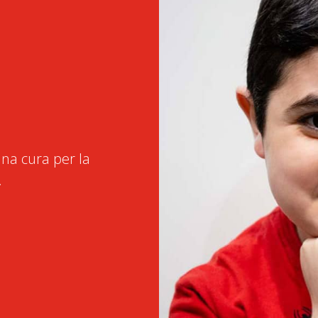
na cura per la
.