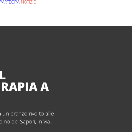
PARTECIPA
NOTIZIE
STORIE
SCIENZA
SERVIZI
RELAZIONI 
L
ERAPIA A
à un pranzo rivolto alle
dino dei Sapori, in Via…