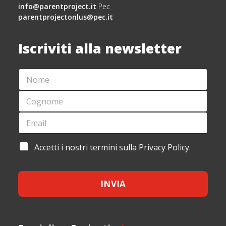
info@parentproject.it
Pec
parentprojectonlus@pec.it
Iscriviti alla newsletter
N
O
M
C
E
O
*
G
E
*
N
M
*
O
A
*
M
I
A
Accetti i nostri termini sulla Privacy Policy.
E
L
C
*
*
C
E
INVIA
T
T
A
Z
I