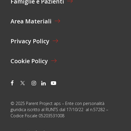
Famiglie e Pazienti
O
N
E
Area Materiali
*
Privacy Policy
Cookie Policy
© 2025 Parent Project aps – Ente con personalità
giuridica iscritto al RUNTS dal 17/10/22 al n.57282 –
Codice Fiscale 05203531008