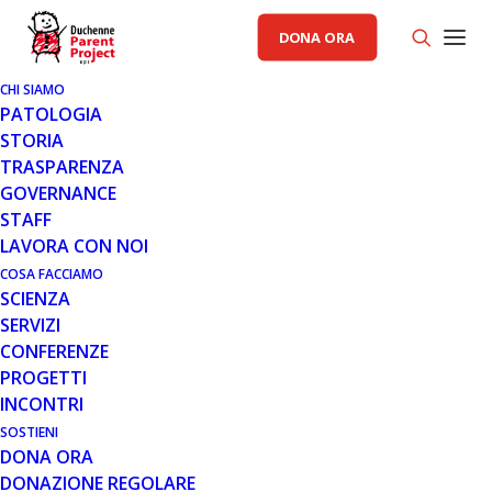
DONA ORA
CHI SIAMO
PATOLOGIA
STORIA
TRASPARENZA
AREA CAD PP
,
GENERALE
,
PROGETTI
GOVERNANCE
STAFF
28 MAR 2023
LAVORA CON NOI
PROGETTO TELERIABILITAZIONE:
COSA FACCIAMO
SCIENZA
IL CALENDARIO DI APRILE
SERVIZI
CONFERENZE
PROGETTI
INCONTRI
SOSTIENI
DONA ORA
DONAZIONE REGOLARE