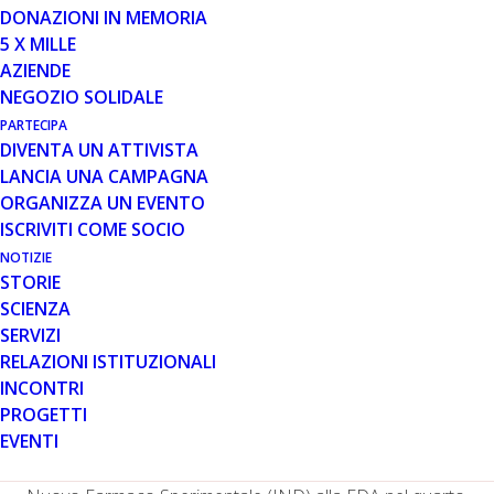
DONAZIONI IN MEMORIA
In un comunicato diffuso il 7 novembre, l’azienda
5 X MILLE
farmaceutica Entrada Therapeutics ha fornito un
AZIENDE
aggiornamento sul programma di sviluppo con i suoi
NEGOZIO SOLIDALE
potenziali farmaci per l’exon skipping in pazienti
PARTECIPA
Duchenne con specifiche mutazioni.
DIVENTA UN ATTIVISTA
LANCIA UNA CAMPAGNA
A settembre di quest’anno l’azienda ha avviato uno
ORGANIZZA UN EVENTO
studio clinico di Fase 1 su volontari sani con il suo
ISCRIVITI COME SOCIO
principale farmaco sperimentale ENTR-601-44, per il
trattamento di pazienti con mutazioni suscettibili allo
NOTIZIE
STORIE
skipping dell’esone 44. Si tratta di uno studio condotto
SCIENZA
nel Regno Unito, che mira a valutare la sicurezza e la
SERVIZI
tollerabilità di una singola dose di ENTR-601-44 in 40
RELAZIONI ISTITUZIONALI
volontari sani di sesso maschile. Lo studio
INCONTRI
valuterà anche la farmacocinetica e la quantità di exon
PROGETTI
skipping nel muscolo scheletrico. Entrada prevede di
EVENTI
presentare i risultati dello studio nella seconda metà del
2024 e di fornire un aggiornamento sulla richiesta di