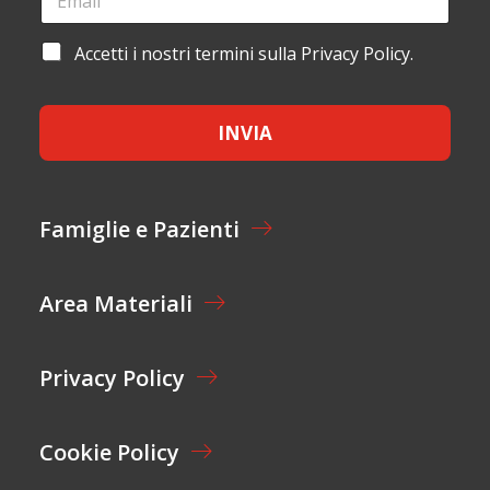
M
O
O
A
M
M
I
E
A
Accetti i nostri termini sulla Privacy Policy.
E
L
E
C
*
*
M
C
A
E
I
INVIA
T
L
T
*
A
Z
I
Famiglie e Pazienti
O
N
E
Area Materiali
*
Privacy Policy
Cookie Policy