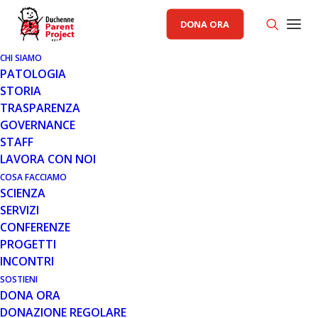
DONA ORA
CHI SIAMO
PATOLOGIA
STORIA
TRASPARENZA
AREA SCIENZA PP
,
GENERALE
GOVERNANCE
STAFF
10 NOV 2023
LAVORA CON NOI
ENTRADA THERAPEUTICS:
COSA FACCIAMO
SCIENZA
AGGIORNAMENTI SUI
SERVIZI
PROGRAMMI DI EXON-SKIPPING
CONFERENZE
PROGETTI
INCONTRI
SOSTIENI
DONA ORA
DONAZIONE REGOLARE