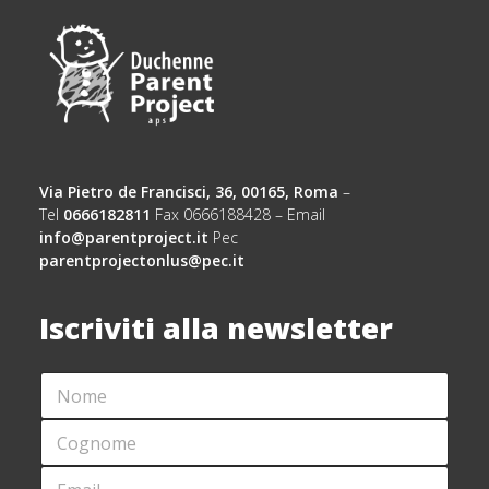
Via Pietro de Francisci, 36, 00165, Roma
–
Tel
0666182811
Fax 0666188428 – Email
info@parentproject.it
Pec
parentprojectonlus@pec.it
Iscriviti alla newsletter
N
O
M
C
E
O
*
G
E
N
N