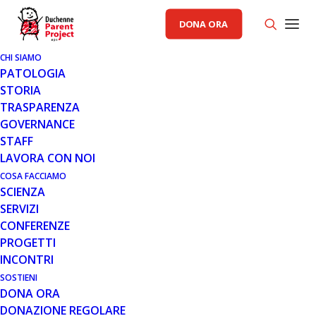
DONA ORA
CHI SIAMO
PATOLOGIA
STORIA
TRASPARENZA
GOVERNANCE
STAFF
LAVORA CON NOI
COSA FACCIAMO
SCIENZA
SERVIZI
CONFERENZE
27 LUG 2023
PROGETTI
CHIUSURA PER FERIE ESTIVE
INCONTRI
SOSTIENI
Da lunedì 07 fino a venerdì 25 agosto i nostri uffici
DONA ORA
resteranno chiusi, per riprendere con le nostre regolari
DONAZIONE REGOLARE