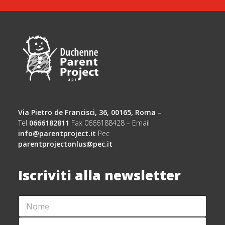
Via Pietro de Francisci, 36, 00165, Roma
–
Tel
0666182811
Fax 0666188428 – Email
info@parentproject.it
Pec
parentprojectonlus@pec.it
Iscriviti alla newsletter
N
*
O
*
M
A
C