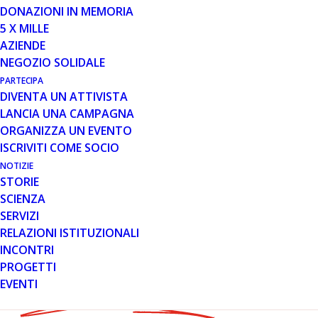
attività lunedì 28 agosto. Al…
DONAZIONI IN MEMORIA
5 X MILLE
Leggi tutto
AZIENDE
NEGOZIO SOLIDALE
PARTECIPA
DIVENTA UN ATTIVISTA
LANCIA UNA CAMPAGNA
ORGANIZZA UN EVENTO
ISCRIVITI COME SOCIO
NOTIZIE
STORIE
SCIENZA
SERVIZI
RELAZIONI ISTITUZIONALI
INCONTRI
PROGETTI
MESE: LUGLIO 2023
EVENTI