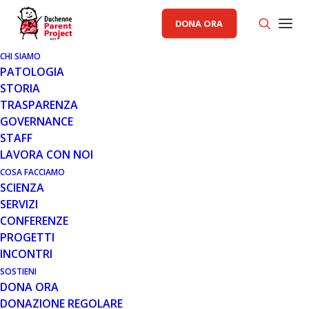
DONA ORA
CHI SIAMO
PATOLOGIA
STORIA
TRASPARENZA
NEWS-PP
GOVERNANCE
STAFF
22 FEB 2023
LAVORA CON NOI
“INSIEME SIAMO FUTURO”: LA
COSA FACCIAMO
SCIENZA
CONFERENZA DI PARENT
SERVIZI
PROJECT
CONFERENZE
PROGETTI
INCONTRI
SOSTIENI
DONA ORA
DONAZIONE REGOLARE