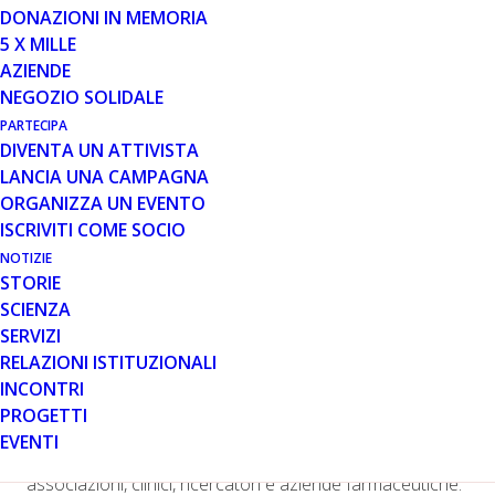
DONAZIONI IN MEMORIA
5 X MILLE
Tre intense giornate a Roma hanno riunito la comunità
AZIENDE
Duchenne e Becker
NEGOZIO SOLIDALE
Si sono svolti da venerdì 17 a domenica 19 febbraio,
PARTECIPA
all’Ergife Palace Hotel di Roma, i lavori della
XX
DIVENTA UN ATTIVISTA
Conferenza Internazionale sulla distrofia
LANCIA UNA CAMPAGNA
muscolare di Duchenne e Becker
(DMD/BMD),
ORGANIZZA UN EVENTO
organizzata da
Parent Project aps
, associazione di
ISCRIVITI COME SOCIO
pazienti e genitori di bambini e ragazzi che convivono
NOTIZIE
con questa patologia genetica rara.
STORIE
SCIENZA
SERVIZI
È tornato finalmente in presenza, accolto con calore e
RELAZIONI ISTITUZIONALI
soddisfazione dalla comunità DMD/BMD
INCONTRI
internazionale, questo appuntamento denso di
PROGETTI
occasioni di informazione e approfondimento che ha
EVENTI
visto riunirsi dal vivo pazienti, familiari, volontari,
associazioni, clinici, ricercatori e aziende farmaceutiche.