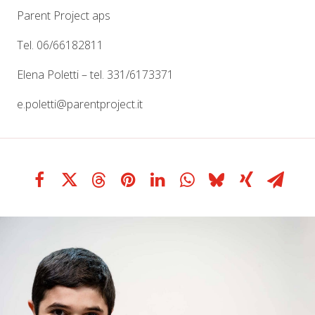
Parent Project aps
Tel. 06/66182811
Elena Poletti – tel. 331/6173371
e.poletti@parentproject.it