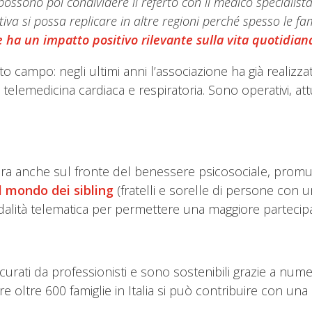
ossono poi condividere il referto con il medico specialista 
iva si possa replicare in altre regioni perché spesso le fam
e ha un impatto positivo rilevante sulla vita quotidian
to campo: negli ultimi anni l’associazione ha già realiz
la telemedicina cardiaca e respiratoria. Sono operativi, at
ora anche sul fronte del benessere psicosociale, pro
ul mondo dei sibling
(fratelli e sorelle di persone con un
odalità telematica per permettere una maggiore partecip
 curati da professionisti e sono sostenibili grazie a numer
re oltre 600 famiglie in Italia si può contribuire con un