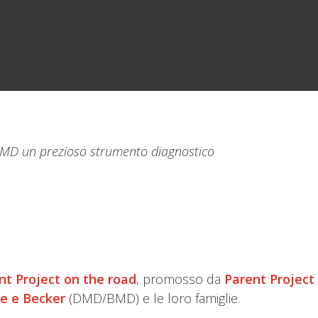
 DMD un prezioso strumento diagnostico
nt Project on the road
, promosso da
Parent Project
ne e Becker
(DMD/BMD) e le loro famiglie.