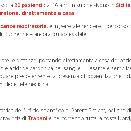
messo a
20 pazienti
dai 16 anni in su che vivono in
Sicilia
piratoria, direttamente a casa
.
canze respiratorie
, e in generale rendere il percorso 
di Duchenne – ancora più accessibile.
orciare le distanze, portando direttamente a casa dei p
eno e anidride carbonica nel sangue. L’esame è semplic
uare precocemente la presenza di ipoventilazione. I dati 
icilio e telemedicina.
trice dell’ufficio scientifico di Parent Project, nel gir
provincia di
Trapani
e percorrendo tutta la costa Nord,