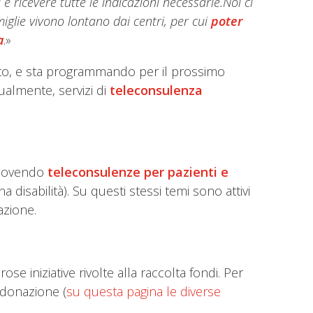
e ricevere tutte le indicazioni necessarie.Noi ci
iglie vivono lontano dai centri, per cui
poter
a
.»
zato, e sta programmando per il prossimo
tualmente, servizi di
teleconsulenza
muovendo
teleconsulenze per pazienti e
a disabilità). Su questi stessi temi sono attivi
azione.
ose iniziative rivolte alla raccolta fondi. Per
a donazione (
su questa pagina le diverse