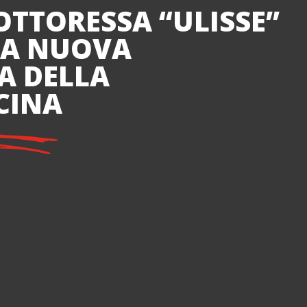
OTTORESSA “ULISSE”
NA NUOVA
A DELLA
CINA