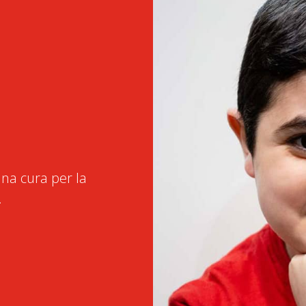
na cura per la
.