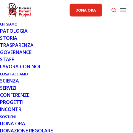
DONA ORA
CHI SIAMO
PATOLOGIA
STORIA
TRASPARENZA
GENERALE
,
RACCOLTA FONDI PP
GOVERNANCE
STAFF
17 OTT 2022
LAVORA CON NOI
PER LA PRIMA VOLTA POSTE
COSA FACCIAMO
SCIENZA
ITALIANE AL FIANCO DI PARENT
SERVIZI
PROJECT
CONFERENZE
PROGETTI
INCONTRI
SOSTIENI
DONA ORA
DONAZIONE REGOLARE