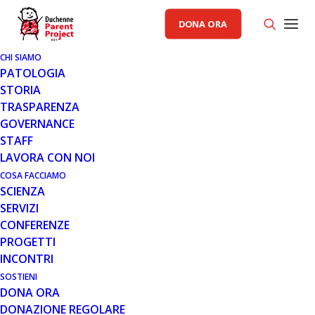
DONA ORA
CHI SIAMO
PATOLOGIA
STORIA
TRASPARENZA
AREA SCIENZA PP
,
GENERALE
GOVERNANCE
STAFF
4 OTT 2022
LAVORA CON NOI
VAMOROLONE: PRESENTATA
COSA FACCIAMO
SCIENZA
ALL’EMA LA RICHIESTA DI
SERVIZI
AUTORIZZAZIONE ALLA
CONFERENZE
COMMERCIALIZZAZIONE
PROGETTI
INCONTRI
SOSTIENI
DONA ORA
DONAZIONE REGOLARE