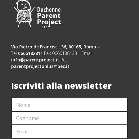
Via Pietro de Francisci, 36, 00165, Roma
–
Tel
0666182811
Fax 0666188428 – Email
info@parentproject.it
Pec
parentprojectonlus@pec.it
Iscriviti alla newsletter
N
*
O
N
M
O
C
E
M
O
*
E
G
E
N
M
O
A