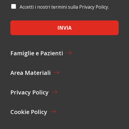
M
I
A
Accetti i nostri termini sulla Privacy Policy.
E
L
C
*
*
C
E
INVIA
T
T
A
Z
I
Famiglie e Pazienti
O
N
E
Area Materiali
*
Privacy Policy
Cookie Policy