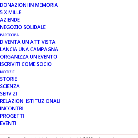
DONAZIONI IN MEMORIA
5 X MILLE
26 APR 2022
AZIENDE
INIBIZIONE DEL FATTORE DI
NEGOZIO SOLIDALE
TRASCRIZIONE NFIX FARMACO-
PARTECIPA
MEDIATA COME NUOVA TERAPIA
DIVENTA UN ATTIVISTA
PER LA DISTROFIA MUSCOLARE
LANCIA UNA CAMPAGNA
DI DUCHENNE - REPORT FINALE
ORGANIZZA UN EVENTO
ISCRIVITI COME SOCIO
NOTIZIE
STORIE
SCIENZA
SERVIZI
RELAZIONI ISTITUZIONALI
INCONTRI
Finanziato da Parent Project aps, il progetto coordinato
PROGETTI
da Graziella Messina è uno dei quattro che ha ricevuto,
EVENTI
attraverso il bando per la ricerca 2018, la tipologia di
finanziamento detta Fast Track per l’importo di 20.000€.