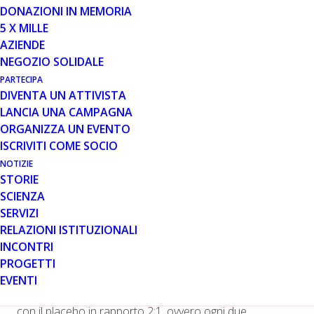
DONAZIONI IN MEMORIA
ReveraGen Biopharma e Santhera Pharmaceuticals
5 X MILLE
annunciano in un comunicato stampa l’assegnazione di
AZIENDE
fondi per avviare uno studio clinico con il vamorolone nei
NEGOZIO SOLIDALE
pazienti con distrofia muscolare di Becker (BMD)
PARTECIPA
DIVENTA UN ATTIVISTA
Il vamorolone è una potenziale terapia sostitutiva dello
LANCIA UNA CAMPAGNA
steroide sviluppata con l’obiettivo di ottenere un
ORGANIZZA UN EVENTO
antinfiammatorio con efficacia confrontabile ai
ISCRIVITI COME SOCIO
glucocorticoidi in uso ma con minori effetti collaterali. Lo
sviluppo clinico del vamorolone ha riguardato finora
NOTIZIE
STORIE
solo la popolazione dei pazienti Duchenne in cui sono
SCIENZA
stati evidenziati risultati incoraggianti ma grazie a una
SERVIZI
serie di finanziamenti, tra cui il più recente proveniente
RELAZIONI ISTITUZIONALI
da un programma della FDA, sarà ora possibile avviare
INCONTRI
un trial anche nella popolazione dei pazienti BMD.
PROGETTI
Lo studio si svolgerà anche in Italia presso il centro
EVENTI
clinico di Padova e sarà in doppio cieco e controllato
con il placebo in rapporto 2:1, ovvero ogni due