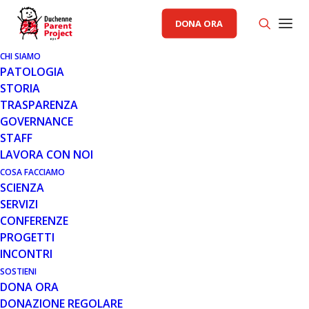
DONA ORA
CHI SIAMO
PATOLOGIA
STORIA
TRASPARENZA
AREA SCIENZA PP
,
GENERALE
GOVERNANCE
STAFF
30 SET 2021
LAVORA CON NOI
UN NUOVO TRIAL PER LA
COSA FACCIAMO
SCIENZA
DISTROFIA MUSCOLARE DI
SERVIZI
BECKER
CONFERENZE
PROGETTI
INCONTRI
SOSTIENI
DONA ORA
DONAZIONE REGOLARE