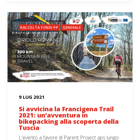
RACCOLTA FONDI PP
GENERALE
9 LUG 2021
Si avvicina la Francigena Trail
2021: un’avventura in
bikepacking alla scoperta della
Tuscia
L'evento a favore di Parent Project aps lungo