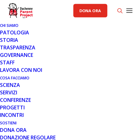
DONA ORA
CHI SIAMO
PATOLOGIA
STORIA
TRASPARENZA
GOVERNANCE
STAFF
LAVORA CON NOI
COSA FACCIAMO
13 LUG 2021
SCIENZA
RANDO 5 LAGHI: IN BICI TRA I
SERVIZI
LAGHI PIÙ BELLI DEL LAZIO
CONFERENZE
PROGETTI
Domenica 12 settembre 2021 riparte una nuova
INCONTRI
edizione della Rando 5 laghi, un'esperienza in bicicletta
SOSTIENI
che tocca i laghi più belli del Nord del…
DONA ORA
DONAZIONE REGOLARE