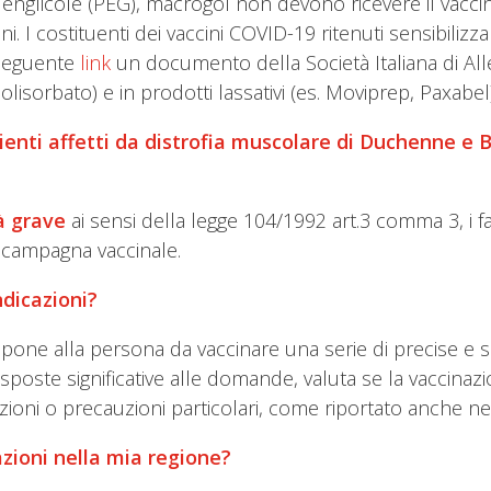
ietilenglicole (PEG), macrogol non devono ricevere il va
ni. I costituenti dei vaccini COVID-19 ritenuti sensibilizz
 seguente
link
un documento della Società Italiana di Al
lisorbato) e in prodotti lassativi (es. Moviprep, Paxabel)
pazienti affetti da distrofia muscolare di Duchenne 
tà grave
ai sensi della legge 104/1992 art.3 comma 3, i fa
a campagna vaccinale.
ndicazioni?
io pone alla persona da vaccinare una serie di precise 
risposte significative alle domande, valuta se la vaccinaz
azioni o precauzioni particolari, come riportato anche ne
azioni nella mia regione?