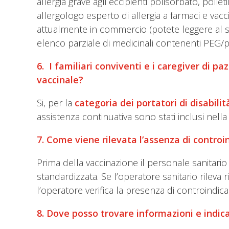
allergia grave agli eccipienti polisorbato, pol
allergologo esperto di allergia a farmaci e vacci
attualmente in commercio (potete leggere al
elenco parziale di medicinali contenenti PEG/po
6. I familiari conviventi e i caregiver di 
vaccinale?
Si, per la
categoria dei portatori di disabili
assistenza continuativa sono stati inclusi nell
7. Come viene rilevata l’assenza di controi
Prima della vaccinazione il personale sanitar
standardizzata. Se l’operatore sanitario rileva 
l’operatore verifica la presenza di controindic
8. Dove posso trovare informazioni e indic