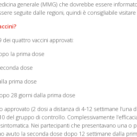
dicina generale (MMG) che dovrebbe essere informato sul
e seguite dalle regioni, quindi è consigliabile visitare l
accini?
 dei quattro vaccini approvati:
dopo la prima dose
 seconda dose
alla prima dose
po 28 giorni dalla prima dose
o approvato (2 dosi a distanza di 4-12 settimane l’una da
5.210 del gruppo di controllo. Complessivamente l’effica
a sintomatica. Nei partecipanti che presentavano una o pi
no avuto la seconda dose dopo 12 settimane dalla prima,