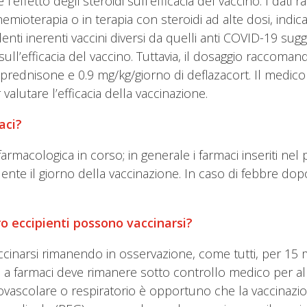
l’effetto degli steroidi sull’efficacia del vaccino. I dati r
terapia o in terapia con steroidi ad alte dosi, indic
nti inerenti vaccini diversi da quelli anti COVID-19 sugg
ll’efficacia del vaccino. Tuttavia, il dosaggio raccoman
di prednisone e 0.9 mg/kg/giorno di deflazacort. Il me
valutare l’efficacia della vaccinazione.
aci?
rmacologica in corso; in generale i farmaci inseriti nel
nte il giorno della vaccinazione. In caso di febbre do
ro eccipienti possono vaccinarsi?
cinarsi rimanendo in osservazione, come tutti, per 15 mi
i) a farmaci deve rimanere sotto controllo medico per alm
ovascolare o respiratorio è opportuno che la vaccinazi