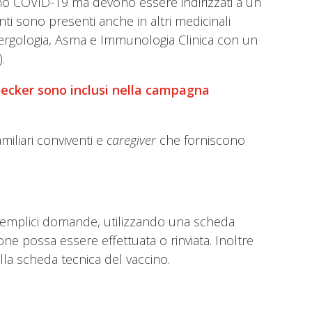
ccino COVID-19 ma devono essere indirizzati a un
anti sono presenti anche in altri medicinali
lergologia, Asma e Immunologia Clinica con un
.
e Becker sono inclusi nella campagna
miliari conviventi e
caregiver
che forniscono
e semplici domande, utilizzando una scheda
ione possa essere effettuata o rinviata. Inoltre
lla scheda tecnica del vaccino.