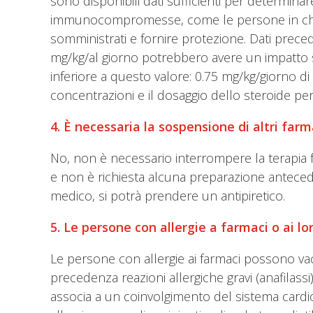
sono disponibili dati sufficienti per determinare 
immunocompromesse, come le persone in chemio
somministrati e fornire protezione. Dati precede
mg/kg/al giorno potrebbero avere un impatto su
inferiore a questo valore: 0.75 mg/kg/giorno 
concentrazioni e il dosaggio dello steroide per 
4. È necessaria la sospensione di altri farm
No, non è necessario interrompere la terapia fa
e non è richiesta alcuna preparazione antecede
medico, si potrà prendere un antipiretico.
5. Le persone con allergie a farmaci o ai lo
Le persone con allergie ai farmaci possono vac
precedenza reazioni allergiche gravi (anafilass
associa a un coinvolgimento del sistema cardi