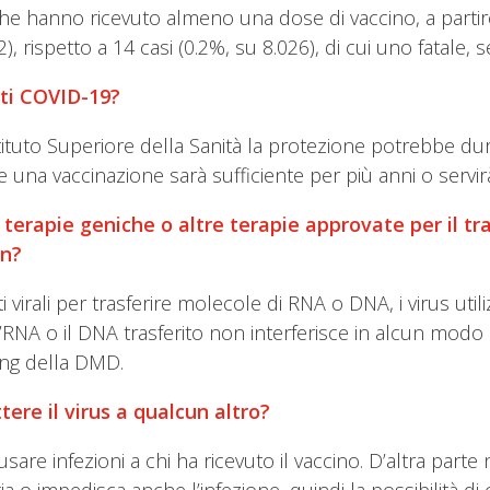
ti che hanno ricevuto almeno una dose di vaccino, a part
, rispetto a 14 casi (0.2%, su 8.026), di cui uno fatale, se
nti COVID-19?
Istituto Superiore della Sanità la protezione potrebbe d
 una vaccinazione sarà sufficiente per più anni o servirà
e terapie geniche o altre terapie approvate per il t
en?
rali per trasferire molecole di RNA o DNA, i virus utili
L’RNA o il DNA trasferito non interferisce in alcun mod
ing della DMD.
tere il virus a qualcun altro?
sare infezioni a chi ha ricevuto il vaccino. D’altra part