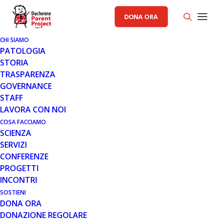
DONA ORA
CHI SIAMO
PATOLOGIA
STORIA
TRASPARENZA
AREA SCIENZA PP
GOVERNANCE
STAFF
26 FEB 2021
LAVORA CON NOI
CASIMERSEN APPROVATO NEGLI
COSA FACCIAMO
SCIENZA
STATI UNITI PER IL
SERVIZI
TRATTAMENTO DEI PAZIENTI
CONFERENZE
DUCHENNE TRATTABILI CON LO
PROGETTI
SKIPPING DELL’ESONE 45
INCONTRI
SOSTIENI
DONA ORA
DONAZIONE REGOLARE