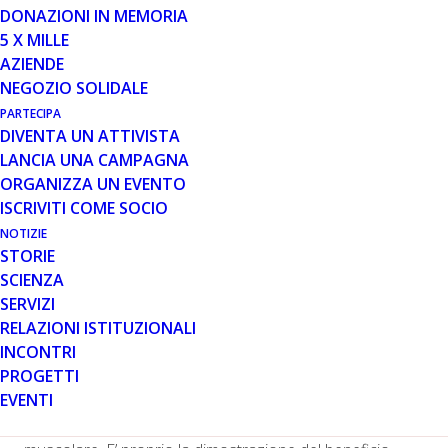
DONAZIONI IN MEMORIA
5 X MILLE
AZIENDE
È arrivata questa notte
la notizia
di una nuova
NEGOZIO SOLIDALE
approvazione accelerata negli Stati Uniti concessa dalla
PARTECIPA
FDA, si tratta questa volta di AMONDYS 45 anche noto
DIVENTA UN ATTIVISTA
come casimersen, la molecola antisenso sviluppata da
LANCIA UNA CAMPAGNA
Sarepta Therapeutic per il trattamento dei pazienti DMD
ORGANIZZA UN EVENTO
con una mutazione nel gene della distrofina trattabile
ISCRIVITI COME SOCIO
con lo skipping dell’esone 45.
NOTIZIE
STORIE
Analogamente agli altri due farmaci di Sarepta, Exondys
SCIENZA
51 e Vyondys 53, approvati rispettivamente a settembre
SERVIZI
del 2016 e dicembre del 2019, anche l’approvazione di
RELAZIONI ISTITUZIONALI
AMONDYS 45 si basa sul principio dell’endpoint
INCONTRI
surrogato, ovvero aver dimostrato un aumento
PROGETTI
statisticamente significativo nella produzione della
EVENTI
distrofina nei pazienti, da cui dovrebbe dipendere
ragionevolmente anche un beneficio sulla funzionalità