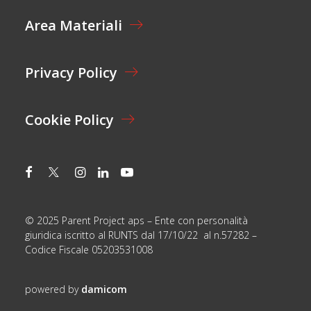
E
Area Materiali
*
Privacy Policy
Cookie Policy
© 2025 Parent Project aps – Ente con personalità
giuridica iscritto al RUNTS dal 17/10/22 al n.57282 –
Codice Fiscale 05203531008
powered by
damicom