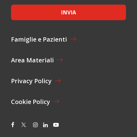
O
C
N
E
E
INVIA
T
L
T
A
A
Y
Z
O
I
Famiglie e Pazienti
U
O
T
N
E
Area Materiali
*
Privacy Policy
Cookie Policy