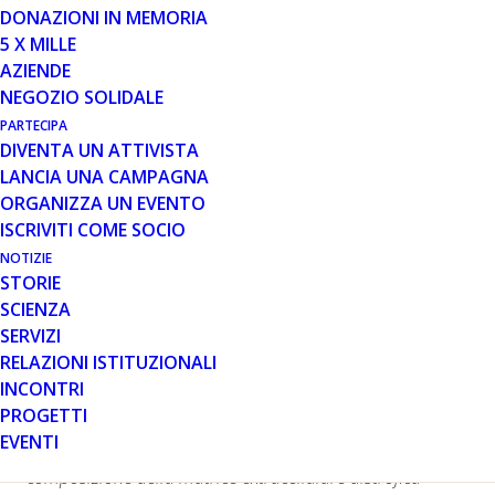
DONAZIONI IN MEMORIA
5 X MILLE
AZIENDE
NEGOZIO SOLIDALE
PARTECIPA
Iniziato a settembre del 2017, il progetto triennale
DIVENTA UN ATTIVISTA
guidato da Roberto Rizzi dell’Istituto di Biologia Cellulare
LANCIA UNA CAMPAGNA
e Neurobiologia del Consiglio Nazionale delle Ricerche di
ORGANIZZA UN EVENTO
Roma aveva come obiettivo principale quello di studiare,
ISCRIVITI COME SOCIO
nei topi modello per la DMD, l’effetto di givinostat sul
NOTIZIE
cuore. Nei topi distrofici è stato precedentemente
STORIE
dimostrato che l’innervazione del cuore è notevolmente
SCIENZA
ridotta. Questo fenomeno genera una grave insufficienza
SERVIZI
cardiaca. Il cuore distrofico presenta inoltre aree
RELAZIONI ISTITUZIONALI
fibrotiche e un aumento delle proteine della cosiddetta
INCONTRI
matrice extracellulare, lo spazio tra le cellule dei tessuti
PROGETTI
occupato da una rete intricata di macromolecole.
EVENTI
L’ipotesi fatta dal gruppo di Roberto Rizzi è che la
composizione della matrice extracellulare distrofica