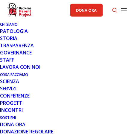
DONA ORA
CHI SIAMO
PATOLOGIA
STORIA
TRASPARENZA
AREA SCIENZA PP
GOVERNANCE
STAFF
7 FEB 2021
LAVORA CON NOI
REPORT FINALE DEL PROGETTO
COSA FACCIAMO
SCIENZA
DI RICERCA IL RUOLO
SERVIZI
DELL’INIBITORE DELLE ISTONE
CONFERENZE
DEACETILASI (HDAC)
PROGETTI
GIVINOSTAT SUL
INCONTRI
RIMODELLAMENTO CARDIACO
NEI TOPI MDX
SOSTIENI
DONA ORA
DONAZIONE REGOLARE