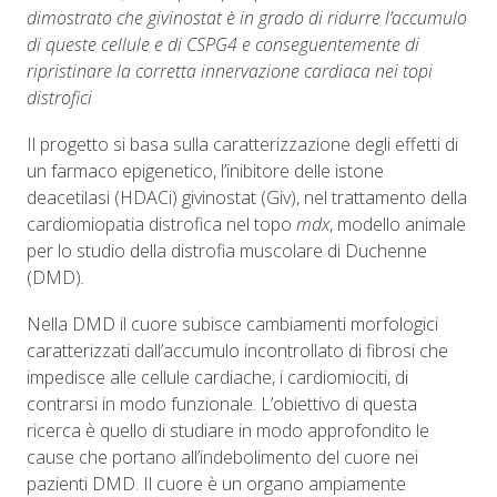
dimostrato che givinostat è in grado di ridurre l’accumulo
di queste cellule e di CSPG4 e conseguentemente di
ripristinare la corretta innervazione cardiaca nei topi
distrofici
Il progetto si basa sulla caratterizzazione degli effetti di
un farmaco epigenetico, l’inibitore delle istone
deacetilasi (HDACi) givinostat (Giv), nel trattamento della
cardiomiopatia distrofica nel topo
mdx
, modello animale
per lo studio della distrofia muscolare di Duchenne
(DMD)
.
Nella DMD il cuore subisce cambiamenti morfologici
caratterizzati dall’accumulo incontrollato di fibrosi che
impedisce alle cellule cardiache, i cardiomiociti, di
contrarsi in modo funzionale. L’obiettivo di questa
ricerca è quello di studiare in modo approfondito le
cause che portano all’indebolimento del cuore nei
pazienti DMD. Il cuore è un organo ampiamente