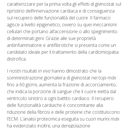
caratterizzare per la prima volta gli effetti di givinostat sul
ripristino dell’innervazione cardiaca e di conseguenza
sul recupero delle funzionalità del cuore. Il farmaco
agisce a livello epigenetico, ovvero su quei meccanismi
cellulari che portano all’accensione o allo spegnimento
di determinati geni. Grazie alle sue proprietà
antiinfiammatorie e antifibrotiche si presenta come un
candidato ideale per il trattamento della cardiomiopatia
distrofica.
I nostri risultati
in vivo
hanno dimostrato che la
somministrazione giornaliera di givinostat nei topi
mdx
fino a 60 giorni, aumenta la frazione di accorciamento,
che indica la porzione di sangue che il cuore eietta dal
ventricolo sinistro a ogni battito cardiaco. Il recupero
delle funzionalità cardiache è concomitante alla
riduzione della fibrosi e delle proteine che costituiscono
l’ECM. L’analisi proteomica eseguita su cuori murini
mdx
ha evidenziato inoltre, una deregolazione