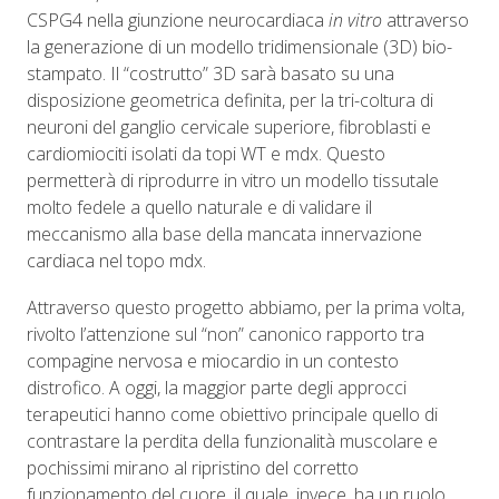
CSPG4 nella giunzione neurocardiaca
in vitro
attraverso
la generazione di un modello tridimensionale (3D) bio-
stampato. Il “costrutto” 3D sarà basato su una
disposizione geometrica definita, per la tri-coltura di
neuroni del ganglio cervicale superiore, fibroblasti e
cardiomiociti isolati da topi WT e mdx. Questo
permetterà di riprodurre in vitro un modello tissutale
molto fedele a quello naturale e di validare il
meccanismo alla base della mancata innervazione
cardiaca nel topo mdx.
Attraverso questo progetto abbiamo, per la prima volta,
rivolto l’attenzione sul “non” canonico rapporto tra
compagine nervosa e miocardio in un contesto
distrofico. A oggi, la maggior parte degli approcci
terapeutici hanno come obiettivo principale quello di
contrastare la perdita della funzionalità muscolare e
pochissimi mirano al ripristino del corretto
funzionamento del cuore, il quale, invece, ha un ruolo