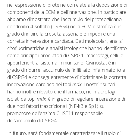
nell’espressione di proteine correlate alla deposizione di
componenti della ECM e dell’innervazione. In particolare
abbiamo dimostrato che l’accumulo del proteoglicano
condroitin-4-solfato (CSPG4) nella ECM distrofica è in
grado di inibire la crescita assonale e impedire una
corretta innervazione cardiaca. Dati molecolari, analisi
citofluorimetriche e analisi istologiche hanno identificato
come principali produttori di CSPG4 i macrofagi, cellule
appartenenti al sistema immunitario. Givinostat è in
grado di ridurre l’accumulo dell’infiltrato infiammatorio e
di CSPG4 e conseguentemente di ripristinare la corretta
innervazione cardiaca nei topi
mdx
. I nostri risultati
hanno inoltre rilevato che il farmaco, nei macrofagi
isolati da topi
mdx,
è in grado di regolare l’interazione di
due noti fattori trascrizionali (NF-kB e Sp1) sul
promotore dell’enzima CHST11 responsabile
dell’accumulo di CSPG4.
In futuro, sarà fondamentale caratterizzare il ruolo di