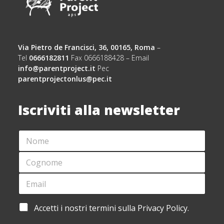
Via Pietro de Francisci, 36, 00165, Roma
–
Tel
0666182811
Fax 0666188428 – Email
info@parentproject.it
Pec
parentprojectonlus@pec.it
Iscriviti alla newsletter
N
*
O
A
M
C
C
E
C
O
*
E
G
E
T
N
M
T
O
A
A
M
I
Z
A
Accetti i nostri termini sulla Privacy Policy.
E
L
I
C
*
*