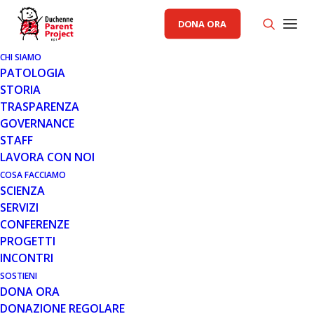
DONA ORA
CHI SIAMO
PATOLOGIA
STORIA
TRASPARENZA
AREA CAD PP
,
AREA SCIENZA PP
,
GENERALE
GOVERNANCE
STAFF
15 DIC 2020
LAVORA CON NOI
I VACCINI CONTRO IL COVID-19 E
COSA FACCIAMO
SCIENZA
LA DUCHENNE: COSA C'È DA
SERVIZI
SAPERE
CONFERENZE
PROGETTI
INCONTRI
SOSTIENI
DONA ORA
DONAZIONE REGOLARE