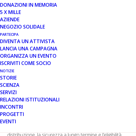
DONAZIONI IN MEMORIA
5 X MILLE
Negli ultimi mesi abbiamo sentito spesso parlare e letto
AZIENDE
molto sui
numerosi progetti
per la preparazione di
NEGOZIO SOLIDALE
vaccini contro il virus SARS-CoV-2 e sui loro risultati di
efficacia dai rispettivi studi di fase 3. Due aziende
PARTECIPA
DIVENTA UN ATTIVISTA
farmaceutiche, Pfizer-BioNTech e Moderna
LANCIA UNA CAMPAGNA
Therapeutics, hanno presentato richieste di
ORGANIZZA UN EVENTO
autorizzazione all’uso di emergenza (EUA) alla FDA nella
ISCRIVITI COME SOCIO
speranza di ricevere un’approvazione entro la fine del
2020. Il 10 dicembre, il comitato consultivo della FDA per
NOTIZIE
STORIE
i vaccini e i prodotti biologici correlati (VRBPAC) degli
SCIENZA
Stati Uniti ha votato a sostegno della concessione
SERVIZI
dell’autorizzazione per il vaccino di Pfizer-BioNTech
RELAZIONI ISTITUZIONALI
BNT162b2. Moderna Therapeutics ha un incontro
INCONTRI
programmato con il VRBPAC per giovedì 17 dicembre.
PROGETTI
Sebbene questa sia un’ottima notizia, le approvazioni
EVENTI
comportano una moltitudine di domande riguardanti la
distribuzione, la sicurezza a lungo termine e l’eligibilità.