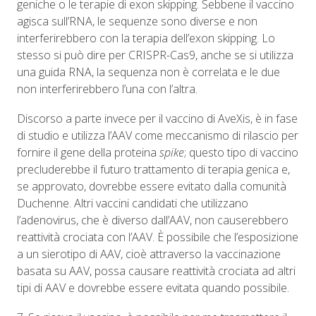
geniche o le terapie di exon skipping. Sebbene il vaccino
agisca sull’RNA, le sequenze sono diverse e non
interferirebbero con la terapia dell’exon skipping. Lo
stesso si può dire per CRISPR-Cas9, anche se si utilizza
una guida RNA, la sequenza non è correlata e le due
non interferirebbero l’una con l’altra.
Discorso a parte invece per il vaccino di AveXis, è in fase
di studio e utilizza l’AAV come meccanismo di rilascio per
fornire il gene della proteina
spike
; questo tipo di vaccino
precluderebbe il futuro trattamento di terapia genica e,
se approvato, dovrebbe essere evitato dalla comunità
Duchenne. Altri vaccini candidati che utilizzano
l’adenovirus, che è diverso dall’AAV, non causerebbero
reattività crociata con l’AAV. È possibile che l’esposizione
a un sierotipo di AAV, cioè attraverso la vaccinazione
basata su AAV, possa causare reattività crociata ad altri
tipi di AAV e dovrebbe essere evitata quando possibile.