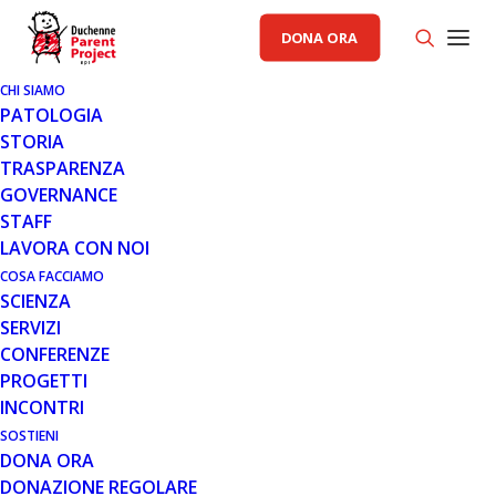
DONA ORA
CHI SIAMO
PATOLOGIA
STORIA
TRASPARENZA
AREA SCIENZA PP
,
GENERALE
GOVERNANCE
STAFF
31 LUG 2020
LAVORA CON NOI
NOTIZIE DALLA CONFERENZA
COSA FACCIAMO
SCIENZA
PPMD: FOCUS SULLA TERAPIA
SERVIZI
GENICA
CONFERENZE
PROGETTI
INCONTRI
SOSTIENI
DONA ORA
DONAZIONE REGOLARE