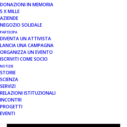
DONAZIONI IN MEMORIA
Si è svolta dal 22 al 25 luglio, in forma virtuale, la
5 X MILLE
Conferenza annuale di Parent Project Muscular
AZIENDE
Dystrophy, l’associazione statunitense di pazienti e
NEGOZIO SOLIDALE
genitori di figli con DMD/BMD.
PARTECIPA
DIVENTA UN ATTIVISTA
Nella terza giornata uno spazio specifico è stato
LANCIA UNA CAMPAGNA
dedicato al tema della terapia genica. Condividiamo qui
ORGANIZZA UN EVENTO
dei materiali elaborati dalla nostra area Scienza che
ISCRIVITI COME SOCIO
riportano i principali contenuti emersi nel corso di
questa sessione: un video realizzato da Ilaria Zito e un
NOTIZIE
STORIE
report elaborato da Gloria Antonini.
SCIENZA
SERVIZI
RELAZIONI ISTITUZIONALI
INCONTRI
PROGETTI
EVENTI