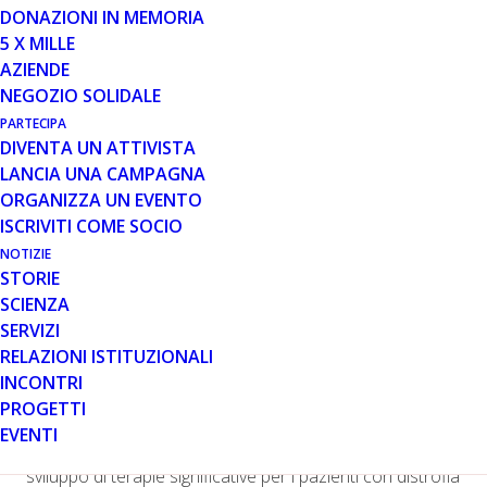
DONAZIONI IN MEMORIA
5 X MILLE
Riceviamo da Solid Biosciences un nuovo
AZIENDE
aggiornamento sullo studio di terapia genica con la
NEGOZIO SOLIDALE
microdistrofina SGT-001, IGNITE DMD.
PARTECIPA
DIVENTA UN ATTIVISTA
Da quanto riportato nella lettera alla comunità, resta in
LANCIA UNA CAMPAGNA
vigore la sospensione clinica del trial stabilita a
ORGANIZZA UN EVENTO
novembre dello scorso anno dalla FDA, ma l’azienda e
ISCRIVITI COME SOCIO
l’Agenzia regolatoria stanno continuando a collaborare
per definire al meglio gli interventi da adottare affinché lo
NOTIZIE
STORIE
studio possa riprendere in sicurezza. Entro il terzo
SCIENZA
trimestre del 2020 in particolare, Solid fornirà alla FDA gli
SERVIZI
ulteriori dati richiesti per le valutazioni degli esperti
RELAZIONI ISTITUZIONALI
dell’Agenzia.
INCONTRI
Cara comunità Duchenne,
PROGETTI
EVENTI
sin dal primo giorno ci siamo focalizzati lavorando per lo
sviluppo di terapie significative per i pazienti con distrofia