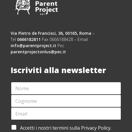
Via Pietro de Francisci, 36, 00165, Roma
–
Tel
0666182811
Fax 0666188428 – Email
info@parentproject.it
Pec
parentprojectonlus@pec.it
Iscriviti alla newsletter
N
A
O
C
M
C
C
E
E
O
*
T
G
E
T
N
M
A
O
A
Z
M
I
I
A
Accetti i nostri termini sulla Privacy Policy.
E
L