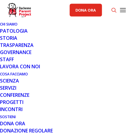
DONA ORA
CHI SIAMO
PATOLOGIA
STORIA
TRASPARENZA
AREA SCIENZA PP
,
GENERALE
GOVERNANCE
STAFF
15 MAG 2020
LAVORA CON NOI
AGGIORNAMENTO SULLA
COSA FACCIAMO
SCIENZA
SOSPENSIONE DEL TRIAL DI
SERVIZI
TERAPIA GENICA CON SGT-001 DI
CONFERENZE
SOLID
PROGETTI
INCONTRI
SOSTIENI
DONA ORA
DONAZIONE REGOLARE