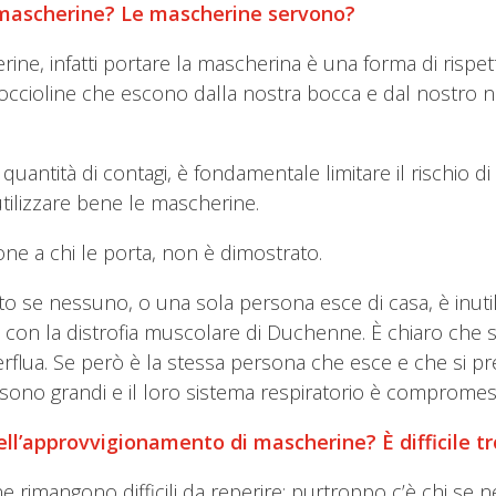
e mascherine? Le mascherine servono?
rine, infatti portare la mascherina è una forma di rispe
i goccioline che escono dalla nostra bocca e dal nostro
uantità di contagi, è fondamentale limitare il rischio di
tilizzare bene le mascherine.
zione a chi le porta, non è dimostrato.
utto se nessuno, o una sola persona esce di casa, è inut
ello con la distrofia muscolare di Duchenne. È chiaro che
flua. Se però è la stessa persona che esce e che si p
i sono grandi e il loro sistema respiratorio è compromes
 dell’approvvigionamento di mascherine?
È
difficile 
 rimangono difficili da reperire; purtroppo c’è chi se n