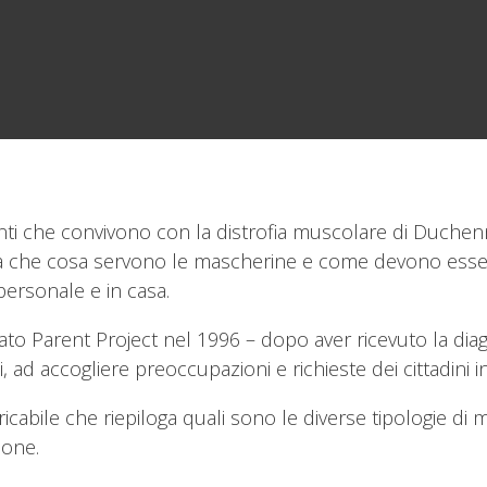
zienti che convivono con la distrofia muscolare di Duche
ire a che cosa servono le mascherine e come devono esse
personale e in casa.
dato Parent Project nel 1996 – dopo aver ricevuto la dia
 ad accogliere preoccupazioni e richieste dei cittadini in 
aricabile che riepiloga quali sono le diverse tipologie d
ione.