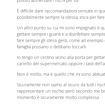
potuto aumentare i rischi per lui.
È difficile dare raccomandazioni sensate in que
possibilmente sempre la stessa, esca per fare
Un altro punto su cui mi sono impegnato è que
gettare sempre i guanti e a disinfettare sempr
fare sempre gli stessi gesti, come ad esempio d
famiglia possano o debbano toccarli.
Io tengo un cestino vicino alla porta per gettar
carrello del supermercato oppure i tasti dell’
Non è molto, ma è quello che mi sono abituato 
Sicuramente non siamo al sicuro da tutti i risc
rappresentare un rischio però secondo me bis
momento è sicuramente molto complessa.