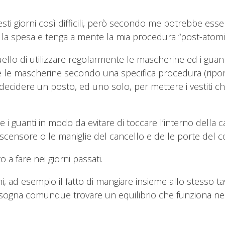
sti giorni così difficili, però secondo me potrebbe esse
 la spesa e tenga a mente la mia procedura “post-atomi
llo di utilizzare regolarmente le mascherine ed i guant
e le mascherine secondo una specifica procedura (riport
ecidere un posto, ed uno solo, per mettere i vestiti che
e i guanti in modo da evitare di toccare l’interno della c
ascensore o le maniglie del cancello e delle porte del 
a fare nei giorni passati.
hi, ad esempio il fatto di mangiare insieme allo stesso t
ogna comunque trovare un equilibrio che funziona nella