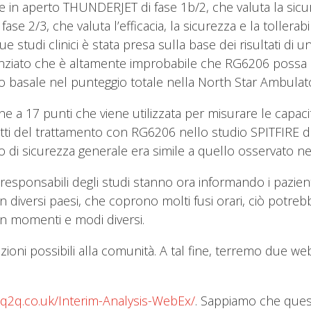
 in aperto THUNDERJET di fase 1b/2, che valuta la sicure
se 2/3, che valuta l’efficacia, la sicurezza e la tollera
tudi clinici è stata presa sulla base dei risultati di un’a
denziato che è altamente improbabile che RG6206 possa d
llo basale nel punteggio totale nella North Star Ambula
e a 17 punti che viene utilizzata per misurare le capac
fetti del trattamento con RG6206 nello studio SPITFIRE di
lo di sicurezza generale era simile a quello osservato ne
ici responsabili degli studi stanno ora informando i pazien
in diversi paesi, che coprono molti fusi orari, ciò potr
n momenti e modi diversi.
oni possibili alla comunità. A tal fine, terremo due webin
.q2q.co.uk/Interim-Analysis-WebEx/
. Sappiamo che ques