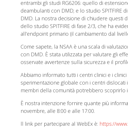
entrambi gli studi RG6206: quello di estensione
deambulanti con DMD; e lo studio SPITFIRE di fa
DMD. La nostra decisione di chiudere questi due s
dello studio SPITFIRE di fase 2/3, che ha evi
all’endpoint primario (il cambiamento dal live
Come sapete, la NSAA è una scala di valutazion
con DMD. È stata utilizzata per valutare gli ef
osservate avvertenze sulla sicurezza e il profi
Abbiamo informato tutti i centri clinici e i clin
sperimentazione globale con i centri dislocati 
membri della comunità potrebbero scoprirlo i
È nostra intenzione fornire quante più informazi
novembre, alle 8:00 e alle 17:00.
ll link per partecipare al WebEx è:
https://www