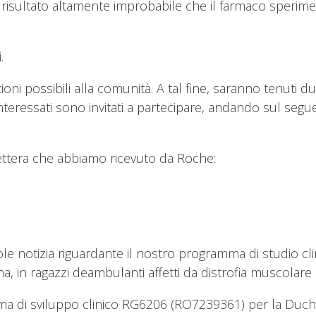
 risultato altamente improbabile che il farmaco speriment
.
ioni possibili alla comunità. A tal fine, saranno tenuti d
 interessati sono invitati a partecipare, andando sul segu
lettera che abbiamo ricevuto da Roche:
ole notizia riguardante il nostro programma di studio 
a, in ragazzi deambulanti affetti da distrofia muscola
mma di sviluppo clinico RG6206 (RO7239361) per la Duc