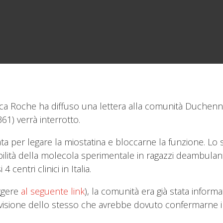
 Roche ha diffuso una lettera alla comunità Duchenne pe
1) verrà interrotto.
per legare la miostatina e bloccarne la funzione. Lo s
lerabilità della molecola sperimentale in ragazzi deambul
4 centri clinici in Italia.
eggere
al seguente link
), la comunità era già stata informa
 revisione dello stesso che avrebbe dovuto confermarne