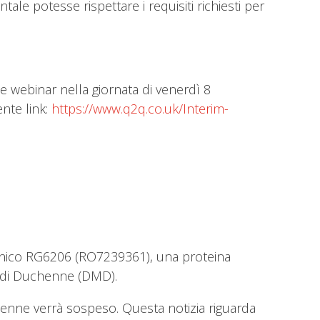
ale potesse rispettare i requisiti richiesti per
ue webinar nella giornata di venerdì 8
ente link:
https://www.q2q.co.uk/Interim-
clinico RG6206 (RO7239361), una proteina
re di Duchenne (DMD).
henne verrà sospeso. Questa notizia riguarda