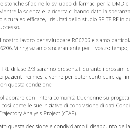
le storiche sfide nello sviluppo di farmaci per la DMD e
Mentre la scienza e la ricerca ci hanno dato la speran
o sicura ed efficace, i risultati dello studio SPITFIRE i
uccesso.
l nostro lavoro per sviluppare RG6206 e siamo particola
RG6206. Vi ringraziamo sinceramente per il vostro tempo,
ITFIRE di fase 2/3 saranno presentati durante i prossimi
dei pazienti nei mesi a venire per poter contribuire agli
con questa condizione.
llaborare con l’intera comunità Duchenne su progetti
osì come le sue iniziative di condivisione di dati. Cond
rajectory Analysis Project (cTAP).
ato questa decisione e condividiamo il disappunto dell