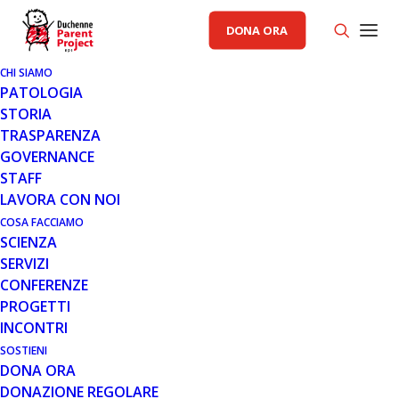
DONA ORA
CHI SIAMO
PATOLOGIA
STORIA
TRASPARENZA
AREA SCIENZA PP
GOVERNANCE
STAFF
19 SET 2019
LAVORA CON NOI
TRANSLARNA: ACCESSO IN
COSA FACCIAMO
SCIENZA
ITALIA ANCHE PER I PAZIENTI
SERVIZI
DUCHENNE TRA I 2 E I 5 ANNI
CONFERENZE
CON MUTAZIONE NONSENSO
PROGETTI
DEAMBULANTI
INCONTRI
SOSTIENI
DONA ORA
DONAZIONE REGOLARE