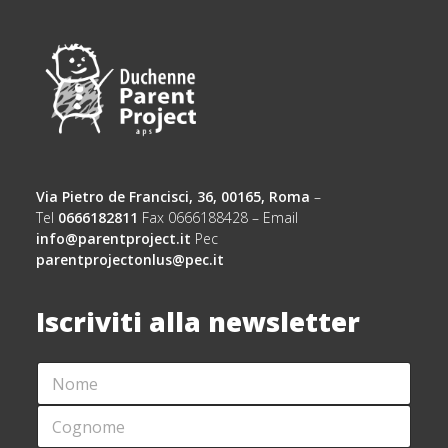
Via Pietro de Francisci, 36, 00165, Roma
–
Tel
0666182811
Fax 0666188428 – Email
info@parentproject.it
Pec
parentprojectonlus@pec.it
Iscriviti alla newsletter
N
O
M
C
E
O
*