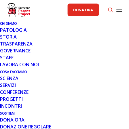
DONA ORA
CHI SIAMO
PATOLOGIA
STORIA
TRASPARENZA
AREA SCIENZA PP
GOVERNANCE
STAFF
26 GIU 2019
LAVORA CON NOI
L’AGENZIA REGOLATORIA PER I
COSA FACCIAMO
SCIENZA
MEDICINALI E I PRODOTTI PER
SERVIZI
LA SALUTE (MHRA) BRITANNICA
CONFERENZE
RINNOVA IL PARERE
PROGETTI
SCIENTIFICO PER LO SCHEMA DI
INCONTRI
ACCESSO PRECOCE AI
MEDICINALI (EARLY ACCESS TO
SOSTIENI
DONA ORA
MEDICINES SCHEME – EAMS) PER
DONAZIONE REGOLARE
IDEBENONE DI SANTHERA NELLA