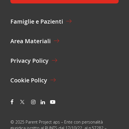
T
A
Z
I
Famiglie e Pazienti
O
N
E
Area Materiali
*
Privacy Policy
Cookie Policy
© 2025 Parent Project aps – Ente con personalità
giuridica iscritto al RUNTS dal 17/10/22 al n.57282 –