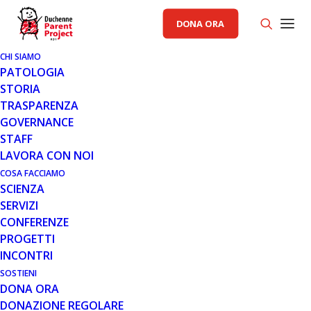
DONA ORA
CHI SIAMO
PATOLOGIA
STORIA
TRASPARENZA
AREA SCIENZA PP
GOVERNANCE
STAFF
18 SET 2018
LAVORA CON NOI
LETTERA DI ROCHE ALLA
COSA FACCIAMO
SCIENZA
COMUNITÀ DUCHENNE: LO
SERVIZI
STUDIO CLINICO CON RG2606
CONFERENZE
PROSEGUE
PROGETTI
INCONTRI
SOSTIENI
DONA ORA
DONAZIONE REGOLARE