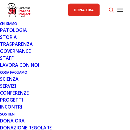
DONA ORA
CHI SIAMO
PATOLOGIA
STORIA
TRASPARENZA
AREA SCIENZA PP
GOVERNANCE
STAFF
7 SET 2018
LAVORA CON NOI
ESTESA L’INDICAZIONE DI
COSA FACCIAMO
SCIENZA
TRANSLARNA AI BAMBINI DMD
SERVIZI
DAI 2 ANNI DI ETÀ
CONFERENZE
PROGETTI
INCONTRI
SOSTIENI
DONA ORA
DONAZIONE REGOLARE