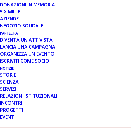
DONAZIONI IN MEMORIA
È positiva la decisione da parte della Commissione
5 X MILLE
Europea di estendere il trattamento di Translarna in
AZIENDE
Europa ai pazienti Duchenne con mutazioni non senso,
NEGOZIO SOLIDALE
deambulanti, a partire dai 2 anni di età. Una decisione
PARTECIPA
particolarmente
importante poiché un accesso al
DIVENTA UN ATTIVISTA
trattamento nei primi anni di vita dei pazienti potrebbe
LANCIA UNA CAMPAGNA
tradursi in un aumento delle possibilità di contrastare al
ORGANIZZA UN EVENTO
meglio la progressione della patologia.
ISCRIVITI COME SOCIO
La Commissione Europea (CE) ha adottato una
NOTIZIE
decisione positiva per consentire la prescrizione di
STORIE
Translarna™ (ataluren) in pazienti di età compresa tra i
SCIENZA
due e i cinque anni per il trattamento della DMD con
SERVIZI
mutazioni nonsenso (nmDMD). La decisione è basata
RELAZIONI ISTITUZIONALI
sulla recente raccomandazione del Comitato per i
INCONTRI
Farmaci per Uso Umano (CHMP) dell’Agenzia Europea
PROGETTI
del Farmaco (Leggete la notizia
qui
).
EVENTI
L’estensione dell’indicazione per Translarna ha tenuto
conto dei risultati del trial di PTC “Study 030”, nel quale la