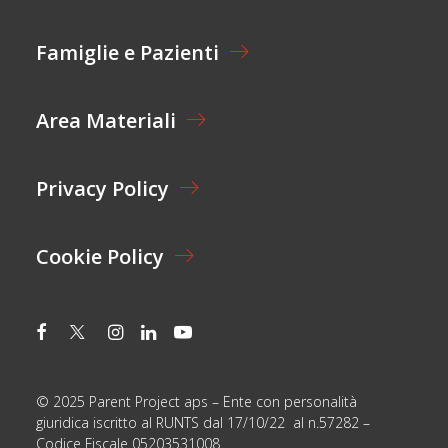
A
E
Z
I
Famiglie e Pazienti
O
N
E
Area Materiali
*
Privacy Policy
Cookie Policy
© 2025 Parent Project aps – Ente con personalità
giuridica iscritto al RUNTS dal 17/10/22 al n.57282 –
Codice Fiscale 05203531008