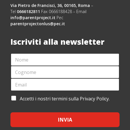
Via Pietro de Francisci, 36, 00165, Roma
–
Tel
0666182811
Fax 0666188428 – Email
info@parentproject.it
Pec
parentprojectonlus@pec.it
Iscriviti alla newsletter
N
*
O
C
M
O
C
E
G
O
*
N
G
E
O
N
M
M
O
A
E
M
I
*
A
Accetti i nostri termini sulla Privacy Policy.
E
L
C
C
*
*
O
C
G
E
N
INVIA
T
O
T
M