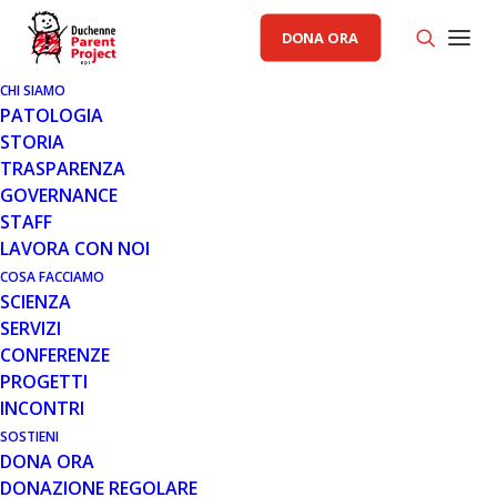
DONA ORA
CHI SIAMO
PATOLOGIA
STORIA
TRASPARENZA
AREA SCIENZA PP
GOVERNANCE
STAFF
31 AGO 2018
LAVORA CON NOI
CRISPR: NUOVI IMPORTANTI
COSA FACCIAMO
SCIENZA
RISULTATI DAGLI STUDI
SERVIZI
PRECLINICI IN CANI DMD
CONFERENZE
PROGETTI
INCONTRI
SOSTIENI
DONA ORA
DONAZIONE REGOLARE