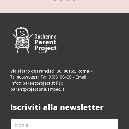
Via Pietro de Francisci, 36, 00165, Roma
–
Tel
0666182811
Fax 0666188428 – Email
info@parentproject.it
Pec
parentprojectonlus@pec.it
Iscriviti alla newsletter
N
*
O
C