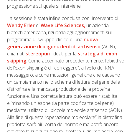
progressione sul quale si interviene.
La sessione è stata infine conclusa con l’intervento di
Wendy Erler
di
Wave Life Sciences,
un’azienda
biotech americana, riguardo agli aggiornamenti sul
programma di sviluppo clinico di una
nuova
generazione di oligonucleotidi antisenso
(AON),
chiamati
stereopuri
, ideati per la
strategia di exon
skipping
.
Come accennato precedentemente,
l’obiettivo
dell’exon skipping
è di “correggere”, a livello del RNA
messaggero, alcune mutazioni genetiche che causano
un cambiamento nello schema di lettura del gene della
distrofina e la mancata produzione della proteina
funzionale. Una corretta lettura può essere ristabilita
eliminando un esone (la parte codificante del gene)
mediante l’utilizzo di
piccole molecole antisenso (AON).
Alla fine di questa “operazione molecolare” la distrofina
prodotta sarà più corta del normale ma potrà ancora
svolgere la sua funzione muscolare.
Ogni molecola, con