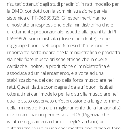
risultati ottenuti dagli studi preclinici, in ratti modello per
la DMD, condotti con la somministrazione per via
sistemica di PF-06939926. Gli esperimenti hanno
dimostrato un’espressione della minidistrofina che è
direttamente proporzionale rispetto alla quantità di PF-
06939926 somministrata (dose dipendente), e che
raggiunge buoni livelli dopo 6 mesi dall’infusione. È
importante sottolineare che la minidistrofina è prodotta
sia nelle fibre muscolari scheletriche che in quelle
cardiache. Inoltre,
la produzione di minidistrofina è
associata ad un rallentamento, e a volte ad una
stabilizzazione, del declino della forza muscolare nei
ratti.
Questi dati, accompagnati da altri buoni risultati
ottenuti nei cani modello per la distrofia muscolare nei
quali è stato osservato un’espressione a lungo termine
della minidistrofina e un miglioramento della funzionalità
muscolare, hanno permesso al FDA (l’Agenzia che
valuta e regolamenta i famaci negli Stati Uniti) di
autorizzare l’avvio di una sperimentazione clinica di fase