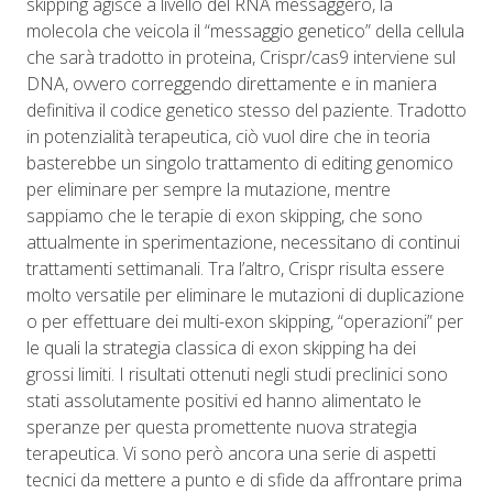
skipping agisce a livello del RNA messaggero, la
molecola che veicola il “messaggio genetico” della cellula
che sarà tradotto in proteina, Crispr/cas9 interviene sul
DNA, ovvero correggendo direttamente e in maniera
definitiva il codice genetico stesso del paziente. Tradotto
in potenzialità terapeutica, ciò vuol dire che in teoria
basterebbe un singolo trattamento di editing genomico
per eliminare per sempre la mutazione, mentre
sappiamo che le terapie di exon skipping, che sono
attualmente in sperimentazione, necessitano di continui
trattamenti settimanali. Tra l’altro, Crispr risulta essere
molto versatile per eliminare le mutazioni di duplicazione
o per effettuare dei multi-exon skipping, “operazioni” per
le quali la strategia classica di exon skipping ha dei
grossi limiti. I risultati ottenuti negli studi preclinici sono
stati assolutamente positivi ed hanno alimentato le
speranze per questa promettente nuova strategia
terapeutica. Vi sono però ancora una serie di aspetti
tecnici da mettere a punto e di sfide da affrontare prima