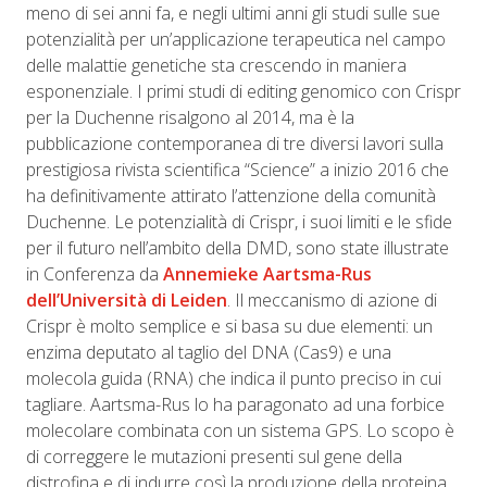
meno di sei anni fa, e negli ultimi anni gli studi sulle sue
potenzialità per un’applicazione terapeutica nel campo
delle malattie genetiche sta crescendo in maniera
esponenziale. I primi studi di editing genomico con Crispr
per la Duchenne risalgono al 2014, ma è la
pubblicazione contemporanea di tre diversi lavori sulla
prestigiosa rivista scientifica “Science” a inizio 2016 che
ha definitivamente attirato l’attenzione della comunità
Duchenne. Le potenzialità di Crispr, i suoi limiti e le sfide
per il futuro nell’ambito della DMD, sono state illustrate
in Conferenza da
Annemieke Aartsma-Rus
dell’Università di Leiden
. Il meccanismo di azione di
Crispr è molto semplice e si basa su due elementi: un
enzima deputato al taglio del DNA (Cas9) e una
molecola guida (RNA) che indica il punto preciso in cui
tagliare. Aartsma-Rus lo ha paragonato ad una forbice
molecolare combinata con un sistema GPS. Lo scopo è
di correggere le mutazioni presenti sul gene della
distrofina e di indurre così la produzione della proteina