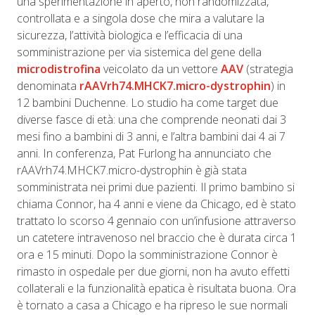
una sperimentazione in aperto, non randomizzata,
controllata e a singola dose che mira a valutare la
sicurezza, l’attività biologica e l’efficacia di una
somministrazione per via sistemica del gene della
microdistrofina
veicolato da un vettore
AAV
(strategia
denominata
rAAVrh74.MHCK7.micro-dystrophin
) in
12 bambini Duchenne. Lo studio ha come target due
diverse fasce di età: una che comprende neonati dai 3
mesi fino a bambini di 3 anni, e l’altra bambini dai 4 ai 7
anni. In conferenza, Pat Furlong ha annunciato che
rAAVrh74.MHCK7.micro-dystrophin è già stata
somministrata nei primi due pazienti. Il primo bambino si
chiama Connor, ha 4 anni e viene da Chicago, ed è stato
trattato lo scorso 4 gennaio con un’infusione attraverso
un catetere intravenoso nel braccio che è durata circa 1
ora e 15 minuti. Dopo la somministrazione Connor è
rimasto in ospedale per due giorni, non ha avuto effetti
collaterali e la funzionalità epatica è risultata buona. Ora
è tornato a casa a Chicago e ha ripreso le sue normali