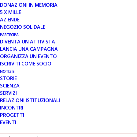
DONAZIONI IN MEMORIA
5 X MILLE
AZIENDE
Quest’anno la Conferenza Internazionale si è aperta con
NEGOZIO SOLIDALE
una sessione interamente dedicata alle strategie più
PARTECIPA
innovative che mirano a ripristinare la produzione di
DIVENTA UN ATTIVISTA
distrofina, e che stanno compiendo il delicato passaggio
LANCIA UNA CAMPAGNA
dalla fase di ricerca preclinica alla fase di
ORGANIZZA UN EVENTO
sperimentazione clinica nei pazienti DMD. La grande e
ISCRIVITI COME SOCIO
attesa novità è stato il focus sulla terapia genica che da
NOTIZIE
pochi mesi è approdata allo sviluppo clinico con quattro
STORIE
diversi trial clinici negli Stati Uniti, e un quinto
SCIENZA
programma nelle fasi finali di preclinica in Europa. Sono
SERVIZI
state, inoltre, illustrate le potenzialità dell’editing
RELAZIONI ISTITUZIONALI
genomico per la Duchenne, strategia ancora in fase
INCONTRI
preclinica, e il programma di sviluppo clinico di
PROGETTI
oligonucleotidi antisenso di nuova generazione
per la
EVENTI
nota strategia di exon skipping.