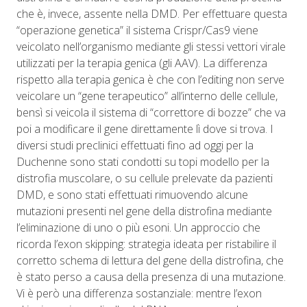
che è, invece, assente nella DMD. Per effettuare questa
“operazione genetica” il sistema Crispr/Cas9 viene
veicolato nell’organismo mediante gli stessi vettori virale
utilizzati per la terapia genica (gli AAV). La differenza
rispetto alla terapia genica è che
con l’editing non serve
veicolare un “gene terapeutico” all’interno delle cellule,
bensì si veicola il sistema
di “correttore di bozze”
che va
poi a modificare il gene direttamente lì dove si trova.
I
diversi studi preclinici effettuati fino ad oggi per la
Duchenne sono stati condotti su topi modello per la
distrofia muscolare, o su cellule prelevate da pazienti
DMD, e sono stati effettuati rimuovendo alcune
mutazioni presenti nel gene della distrofina mediante
l’eliminazione di uno o più esoni. Un approccio che
ricorda l’exon skipping: strategia ideata per ristabilire il
corretto schema di lettura del gene della distrofina, che
è stato perso a causa della presenza di una mutazione.
Vi è però una differenza sostanziale: mentre l’exon