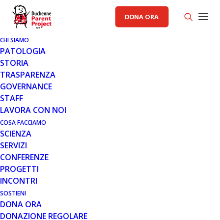
DONA ORA
CHI SIAMO
PATOLOGIA
STORIA
TRASPARENZA
AREA SCIENZA PP
GOVERNANCE
STAFF
12 MAR 2018
LAVORA CON NOI
DALLA RICERCA DI BASE LE
COSA FACCIAMO
SCIENZA
NUOVE STRATEGIE PER
SERVIZI
RIPRISTINARE LA PRODUZIONE
CONFERENZE
DI DISTROFINA NEI PAZIENTI
PROGETTI
DUCHENNE
INCONTRI
SOSTIENI
DONA ORA
DONAZIONE REGOLARE