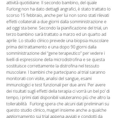
attività quotidiane. Il secondo bambino, del quale
Furlong non ha dato dettagli angrafici, è stato trattato lo
scorso 15 febbraio, anche per lui non sono stati rilevati
effetti collaterali a due giorni dalla somministrazione e
ad oggi sta bene. Secondo la pianificazione del trial, un
terzo bambino sarà trattato a marzo ed un quarto ad
aprile. Lo studio clinico prevede una biopsia muscolare
prima del trattamento e una dopo 90 giorni dalla
somministrazione del “gene terapeutico” per vedere i
livelli di espressione della microdistrofina e se questa
sostituisce correttamente la distrofina nel tessuto
muscolare. I bambini che partecipano al trial saranno
monitorati con visite, analisi del sangue, esami
immunologici e test funzionali per due anni. Per avere
dei risultati sugli effetti della terapia ci vorrà un bel po’ di
tempo, i primi dati disponibili valuteranno più che altro la
tollerabilità.
Furlong spera che alcuni dati preliminari su
questo studio clinico, magari insieme anche a qualche
aggiornamento sui trial appena avviati e condotti da