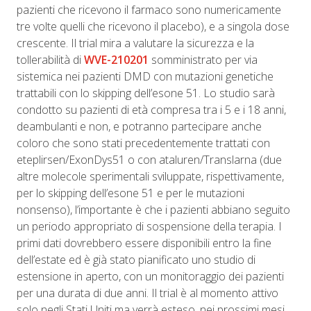
pazienti che ricevono il farmaco sono numericamente
tre volte quelli che ricevono il placebo), e a singola dose
crescente. Il trial mira a valutare la sicurezza e la
tollerabilità di
WVE-210201
somministrato
per via
sistemica nei pazienti DMD con mutazioni genetiche
trattabili con lo skipping dell’esone 51. Lo studio sarà
condotto su pazienti di età compresa tra i 5 e i 18 anni,
deambulanti e non, e potranno partecipare anche
coloro che sono stati precedentemente trattati con
eteplirsen/ExonDys51 o con ataluren/Translarna (due
altre molecole sperimentali sviluppate, rispettivamente,
per lo skipping dell’esone 51 e per le mutazioni
nonsenso), l’importante è che i pazienti abbiano seguito
un periodo appropriato di sospensione della terapia. I
primi dati dovrebbero essere disponibili entro la fine
dell’estate ed è già stato pianificato uno studio di
estensione in aperto, con un monitoraggio dei pazienti
per una durata di due anni. Il trial è al momento attivo
solo negli Stati Uniti ma verrà esteso, nei prossimi mesi,