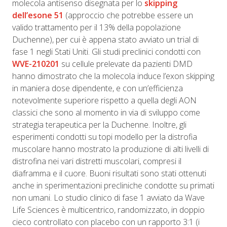
molecola antisenso
disegnata per lo
skipping
dell’esone 51
(approccio che potrebbe essere un
valido trattamento per il 13% della popolazione
Duchenne), per cui è appena stato avviato un trial di
fase 1 negli Stati Uniti. Gli studi preclinici condotti con
WVE-210201
su cellule prelevate da pazienti DMD
hanno dimostrato che la molecola induce l’exon skipping
in maniera dose dipendente, e con un’efficienza
notevolmente superiore rispetto a quella degli AON
classici che sono al momento in via di sviluppo come
strategia terapeutica per la Duchenne. Inoltre, gli
esperimenti condotti su topi modello per la distrofia
muscolare hanno mostrato la produzione di alti livelli di
distrofina nei vari distretti muscolari, compresi il
diaframma e il cuore. Buoni risultati sono stati ottenuti
anche in sperimentazioni precliniche condotte su primati
non umani. Lo studio clinico di fase 1 avviato da
Wave
Life Sciences
è
multicentrico, randomizzato, in doppio
cieco controllato con placebo con un rapporto 3:1 (i