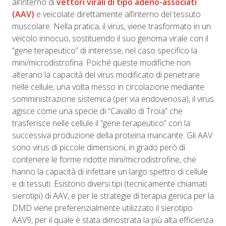
all’interno di
vettori virali di tipo adeno-associati
(AAV)
e veicolate direttamente all’interno del tessuto
muscolare. Nella pratica, il virus, viene trasformato in un
veicolo innocuo, sostituendo il suo genoma virale con il
“gene terapeutico” di interesse, nel caso specifico la
mini/microdistrofina. Poiché queste modifiche non
alterano la capacità del virus modificato di penetrare
nelle cellule, una volta messo in circolazione mediante
somministrazione sistemica (per via endovenosa), il virus
agisce come una specie di “Cavallo di Troia” che
trasferisce nelle cellule il “gene terapeutico” con la
successiva produzione della proteina mancante. Gli AAV
sono virus di piccole dimensioni, in grado però di
contenere le forme ridotte mini/microdistrofine, che
hanno la capacità di infettare un largo spettro di cellule
e di tessuti. Esistono diversi tipi (tecnicamente chiamati
sierotipi) di AAV, e per le strategie di terapia genica per la
DMD viene preferenzialmente utilizzato il sierotipo
AAV9, per il quale è stata dimostrata la più alta efficienza