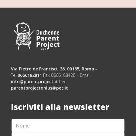
Via Pietro de Francisci, 36, 00165, Roma
–
Tel
0666182811
Fax 0666188428 – Email
info@parentproject.it
Pec
parentprojectonlus@pec.it
Iscriviti alla newsletter
N
N
O
O
M
M
C