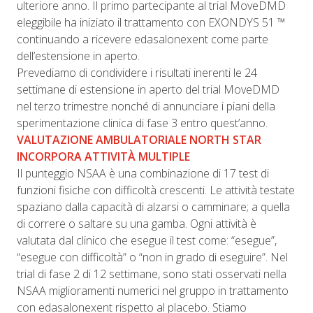
ulteriore anno. Il primo partecipante al trial MoveDMD
eleggibile ha iniziato il trattamento con EXONDYS 51 ™
continuando a ricevere edasalonexent come parte
dell’estensione in aperto.
Prevediamo di condividere i risultati inerenti le 24
settimane di estensione in aperto del trial MoveDMD
nel terzo trimestre nonché di annunciare i piani della
sperimentazione clinica di fase 3 entro quest’anno.
VALUTAZIONE AMBULATORIALE NORTH STAR
INCORPORA ATTIVITÀ MULTIPLE
Il punteggio NSAA è una combinazione di 17 test di
funzioni fisiche con difficoltà crescenti. Le attività testate
spaziano dalla capacità di alzarsi o camminare; a quella
di correre o saltare su una gamba. Ogni attività è
valutata dal clinico che esegue il test come: “esegue”,
“esegue con difficoltà” o “non in grado di eseguire”. Nel
trial di fase 2 di 12 settimane, sono stati osservati nella
NSAA miglioramenti numerici nel gruppo in trattamento
con edasalonexent rispetto al placebo. Stiamo