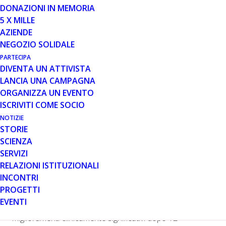
DONAZIONI IN MEMORIA
5 X MILLE
Agosto 2017
AZIENDE
Notizie da Catabasis per te.
NEGOZIO SOLIDALE
La parte del trial MoveDMD di fase 2 controllato con
PARTECIPA
placebo con edasalonexent (CAT-1004) nella distrofia
DIVENTA UN ATTIVISTA
muscolare di Duchenne (DMD o Duchenne) è stata
LANCIA UNA CAMPAGNA
completata. È in corso l’estensione in aperto che
ORGANIZZA UN EVENTO
continua a fornire conoscenze su edasalonexent nei
ISCRIVITI COME SOCIO
ragazzi DMD indipendentemente dalla loro mutazione.
NOTIZIE
Edasalonexent è un farmaco sperimentale per uso
STORIE
orale che non è stato approvato dalla statunitense
SCIENZA
Food and Drug Administration. Per maggiori
SERVIZI
informazioni, visita il sito web www.catabasis.com.
RELAZIONI ISTITUZIONALI
Osservati diversi miglioramenti nelle valutazioni
INCONTRI
della funzione muscolare nei ragazzi trattati con
PROGETTI
edasalonexent nel trial di fase 2 MoveDMD.
EVENTI
Nella fase 2 del trial MoveDMD sono stati osservati
miglioramenti clinicamente significativi dopo 12