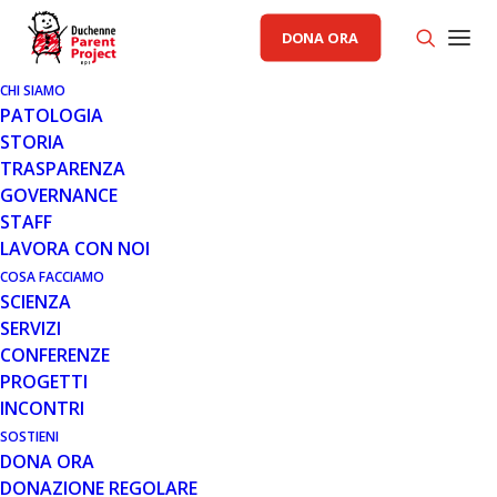
DONA ORA
CHI SIAMO
PATOLOGIA
STORIA
TRASPARENZA
AREA SCIENZA PP
GOVERNANCE
STAFF
31 AGO 2017
LAVORA CON NOI
AGGIORNAMENTO TRIMESTRALE
COSA FACCIAMO
SCIENZA
DA CATABASIS SU
SERVIZI
EDASALONEXENT E IL TRIAL
CONFERENZE
MOVEDMD
PROGETTI
INCONTRI
SOSTIENI
DONA ORA
DONAZIONE REGOLARE