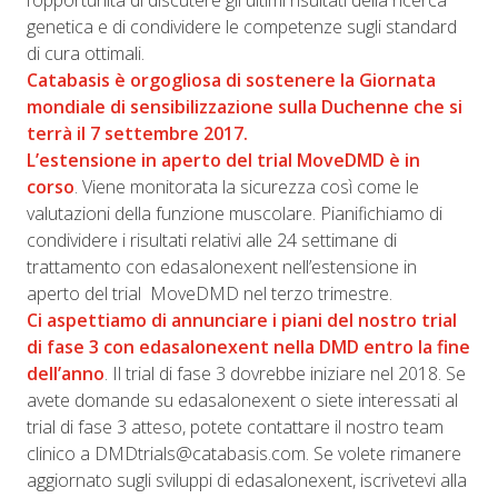
l’opportunità di discutere gli ultimi risultati della ricerca
genetica e di condividere le competenze sugli standard
di cura ottimali.
Catabasis è orgogliosa di sostenere la Giornata
mondiale di sensibilizzazione sulla Duchenne che si
terrà il 7 settembre 2017.
L’estensione in aperto del trial MoveDMD è in
corso
. Viene monitorata la sicurezza così come le
valutazioni della funzione muscolare. Pianifichiamo di
condividere i risultati relativi alle 24 settimane di
trattamento con edasalonexent nell’estensione in
aperto del trial MoveDMD nel terzo trimestre.
Ci aspettiamo di annunciare i piani del nostro trial
di fase 3 con edasalonexent nella DMD entro la fine
dell’anno
. Il trial di fase 3 dovrebbe iniziare nel 2018. Se
avete domande su edasalonexent o siete interessati al
trial di fase 3 atteso, potete contattare il nostro team
clinico a DMDtrials@catabasis.com. Se volete rimanere
aggiornato sugli sviluppi di edasalonexent, iscrivetevi alla