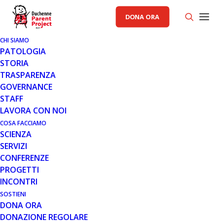
DONA ORA
CHI SIAMO
PATOLOGIA
STORIA
TRASPARENZA
AREA SCIENZA PP
GOVERNANCE
STAFF
15 MAG 2017
LAVORA CON NOI
NUOVI DATI PRECLINICI
COSA FACCIAMO
SCIENZA
SUPPORTANO SGT-001 COME
SERVIZI
APPROCCIO TERAPEUTICO
CONFERENZE
INNOVATIVO PER LA DISTROFIA
PROGETTI
MUSCOLARE DI DUCHENNE
INCONTRI
SOSTIENI
DONA ORA
DONAZIONE REGOLARE