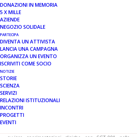
DONAZIONI IN MEMORIA
5 X MILLE
AZIENDE
Solid Biosciences verso l’inizio del programma clinico
NEGOZIO SOLIDALE
per il candidato di terapia genica nei prossimi mesi.
PARTECIPA
DIVENTA UN ATTIVISTA
Cambridge, MA – 11 maggio 2017 – Solid Biosciences ha
LANCIA UNA CAMPAGNA
annunciato oggi che i nuovi dati provenienti da due studi
ORGANIZZA UN EVENTO
preclinici rafforzano il potenziale della sua terapia
ISCRIVITI COME SOCIO
genica sperimentale con microdistrofina, SGT-001,
nell’essere un approccio di trattamento efficace per la
NOTIZIE
STORIE
distrofia muscolare di Duchenne (DMD). I dati preclinici,
SCIENZA
che sono stati presentati al 20esimo convegno annuale
SERVIZI
della “American Society of Gene and Cell Therapy”
RELAZIONI ISTITUZIONALI
(ASGCT), hanno dimostrato che un’unica
INCONTRI
somministrazione di SGT-001 ha determinato
PROGETTI
un’espressione duratura e significativa di microdistrofina
EVENTI
e miglioramenti nella funzione muscolare senza alcuna
risposta immunitaria osservata. La company prevede di