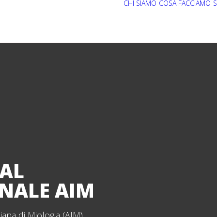
CHI SIAMO
COSA FACCIAMO
S
 AL
NALE AIM
iana di Miologia (AIM)