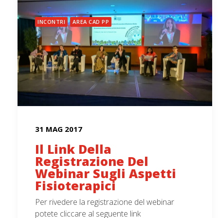
INCONTRI
AREA CAD PP
31 MAG 2017
Il Link Della
Registrazione Del
Webinar Sugli Aspetti
Fisioterapici
Per rivedere la registrazione del webinar
potete cliccare al seguente link