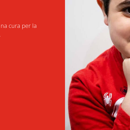
na cura per la
.