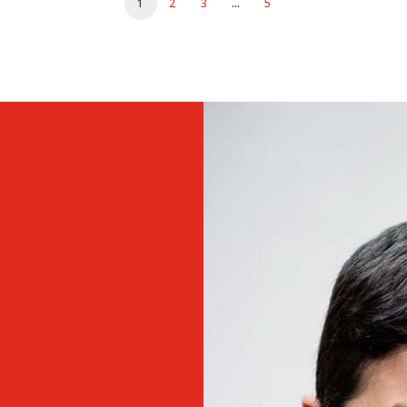
1
2
3
…
5