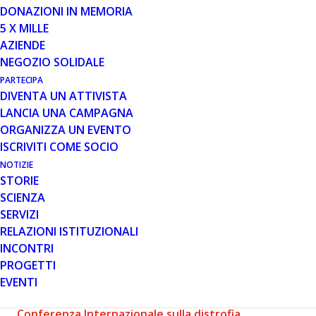
DONAZIONI IN MEMORIA
5 X MILLE
21 FEB 2017
AZIENDE
“CHI SOGNA VOLA ALTO”: LA XV
NEGOZIO SOLIDALE
CONFERENZA INTERNAZIONALE
PARTECIPA
DI PARENT PROJECT ONLUS
DIVENTA UN ATTIVISTA
LANCIA UNA CAMPAGNA
ORGANIZZA UN EVENTO
ISCRIVITI COME SOCIO
NOTIZIE
STORIE
SCIENZA
SERVIZI
I progressi della ricerca e le sfide della vita indipendente
RELAZIONI ISTITUZIONALI
al centro dei lavori
INCONTRI
È fondamentale continuare a sostenere la ricerca, ma lo
PROGETTI
è altrettanto lavorare per una buona qualità della vita,
EVENTI
sotto ogni aspetto: questi gli obiettivi delineati dalla
XV
Conferenza Internazionale sulla distrofia