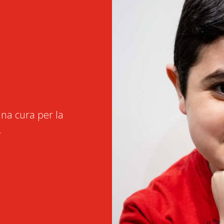
na cura per la
.