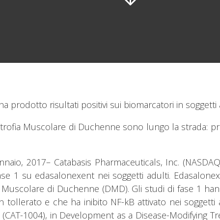
 prodotto risultati positivi sui biomarcatori in soggetti 
on Distrofia Muscolare di Duchenne sono lungo la strada: p
o, 2017– Catabasis Pharmaceuticals, Inc. (NASDAQ:CAT
fase 1 su edasalonexent nei soggetti adulti. Edasalonex
fia Muscolare di Duchenne (DMD). Gli studi di fase 1 h
n tollerato e che ha inibito NF-kB attivato nei soggetti a
nt (CAT-1004), in Development as a Disease-Modifying 