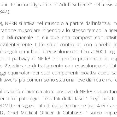
and Pharmacodynamics in Adult Subjects” nella rivista s
842.)
 NF.kB si attiva nel muscolo a partire dall’infanzia, 
nerazione muscolare inibendo allo stesso tempo la ri
bifunzionale in cui due noti composti con attività an
alentemente. I tre studi controllati con placebo in 
 singoli o multipli di edasalonexent fino a 6000 mg (
o. Il pathway di NF-kB e il profilo proteomico di e
po 2 settimane di trattamento con edasalonexent. L’att
 equimolari dei suoi componenti bioattivi acido sal
i avversi più comuni sono stati una lieve diarrea e mal d
 tollerabilità e biomarcatore positivo di NF-kB supporta
ltre patologie. I risultati della fase 1 negli adulti
 nei ragazzi affetti dalla Duchenne tra i 4 ei 7 anni di e
, Chief Medical Officer di Catabasis. “ siamo impazie