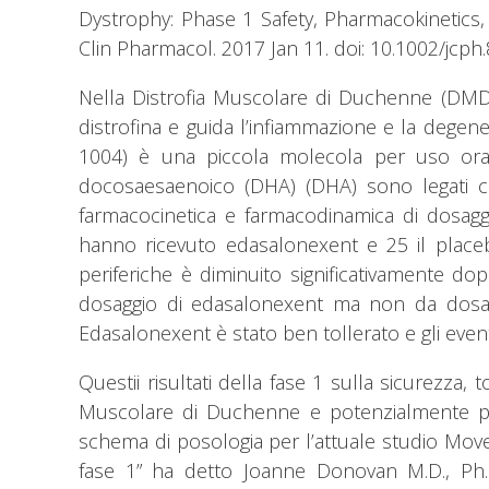
Dystrophy: Phase 1 Safety, Pharmacokinetics, 
Clin Pharmacol. 2017 Jan 11. doi: 10.1002/jcph.
Nella Distrofia Muscolare di Duchenne (DMD),
distrofina e guida l’infiammazione e la dege
1004) è una piccola molecola per uso orale 
docosaesaenoico (DHA) (DHA) sono legati cov
farmacocinetica e farmacodinamica di dosaggi
hanno ricevuto edasalonexent e 25 il placeb
periferiche è diminuito significativamente do
dosaggio di edasalonexent ma non da dosaggi
Edasalonexent è stato ben tollerato e gli event
Questii risultati della fase 1 sulla sicurezza,
Muscolare di Duchenne e potenzialmente per a
schema di posologia per l’attuale studio MoveDMD
fase 1” ha detto Joanne Donovan M.D., Ph.D.