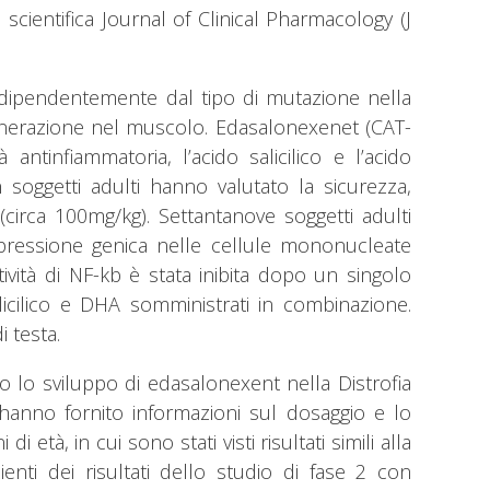
cientifica Journal of Clinical Pharmacology (J
indipendentemente dal tipo di mutazione nella
generazione nel muscolo. Edasalonexenet (CAT-
tinfiammatoria, l’acido salicilico e l’acido
soggetti adulti hanno valutato la sicurezza,
circa 100mg/kg). Settantanove soggetti adulti
spressione genica nelle cellule mononucleate
ività di NF-kb è stata inibita dopo un singolo
icilico e DHA somministrati in combinazione.
i testa.
no lo sviluppo di edasalonexent nella Distrofia
 hanno fornito informazioni sul dosaggio e lo
tà, in cui sono stati visti risultati simili alla
nti dei risultati dello studio di fase 2 con