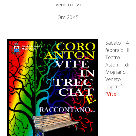
Veneto (TV)
Ore 20.45
Sabato 4
febbraio il
Teatro
Astori di
Mogliano
Veneto
ospiterà
“
Vite