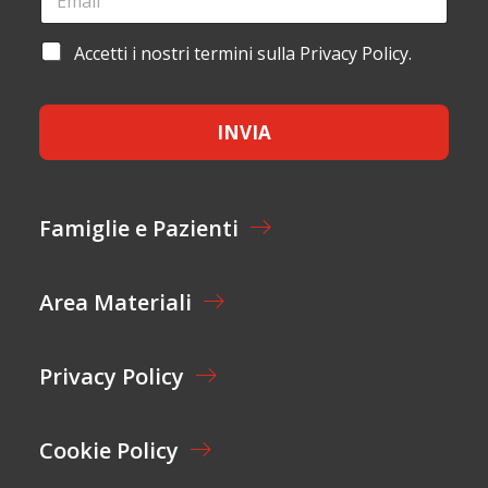
M
O
A
M
I
A
Accetti i nostri termini sulla Privacy Policy.
E
L
C
*
*
C
E
INVIA
T
T
A
Z
I
Famiglie e Pazienti
O
N
E
Area Materiali
*
Privacy Policy
Cookie Policy