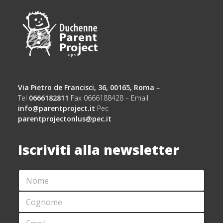
Via Pietro de Francisci, 36, 00165, Roma
–
Tel
0666182811
Fax 0666188428 – Email
info@parentproject.it
Pec
parentprojectonlus@pec.it
Iscriviti alla newsletter
N
*
O
N
M
O
C
E
M
O
*
E
G
E
*
N