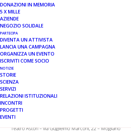
DONAZIONI IN MEMORIA
5 X MILLE
12 GEN 2017
AZIENDE
MUSICA E SOLIDARIETÀ: IL CORO
NEGOZIO SOLIDALE
ANTON A MOGLIANO VENETO
PARTECIPA
PER COMBATTERE LA DISTROFIA
DIVENTA UN ATTIVISTA
LANCIA UNA CAMPAGNA
ORGANIZZA UN EVENTO
ISCRIVITI COME SOCIO
NOTIZIE
STORIE
SCIENZA
SERVIZI
“Vite intrecciate raccontano” al Teatro Astori per
RELAZIONI ISTITUZIONALI
sostenere la ricerca sulla distrofia muscolare di
INCONTRI
Duchenne e Becker
PROGETTI
Sabato 4 febbraio 2017
EVENTI
Teatro Astori – via Guglielmo Marconi, 22 – Mogliano