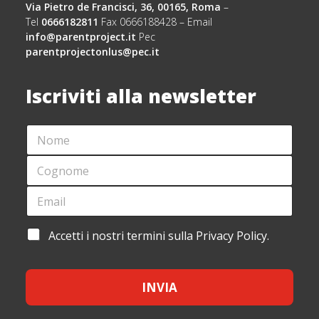
Via Pietro de Francisci, 36, 00165, Roma
–
Tel
0666182811
Fax 0666188428 – Email
info@parentproject.it
Pec
parentprojectonlus@pec.it
Iscriviti alla newsletter
N
O
M
C
E
O
*
G
E
L
N
M
A
O
A
Y
M
I
O
A
Accetti i nostri termini sulla Privacy Policy.
E
L
U
C
*
*
T
C
*
E
*
INVIA
T
T
A