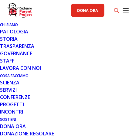
DONA ORA
CHI SIAMO
PATOLOGIA
STORIA
TRASPARENZA
GOVERNANCE
STAFF
LAVORA CON NOI
COSA FACCIAMO
27 DIC 2016
SCIENZA
RAXONE® DI SANTHERA,
SERVIZI
DESIGNATO MEDICINALE
CONFERENZE
INNOVATIVO PROMETTENTE
PROGETTI
(PIM) E CANDIDATO IDONEO PER
INCONTRI
L’ULTERIORE VALUTAZIONE PER
SOSTIENI
LO SCHEMA INGLESE DI ACCESSO
DONA ORA
PRECOCE AI MEDICINALI (EARLY
DONAZIONE REGOLARE