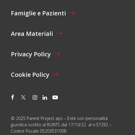
Z
I
Famiglie e Pazienti
O
N
E
Area Materiali
*
Privacy Policy
Cookie Policy
© 2025 Parent Project aps – Ente con personalità
giuridica iscritto al RUNTS dal 17/10/22 al n.57282 –
Codice Fiscale 05203531008