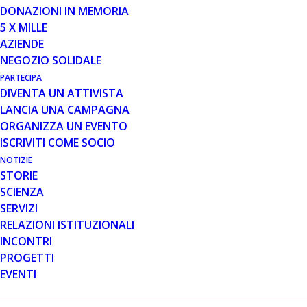
ACCESS TO MEDICINES SCHEME-
DONAZIONI IN MEMORIA
EAMS) PER IL TRATTAMENTO
5 X MILLE
DELLA DISTROFIA MUSCOLARE
AZIENDE
DI DUCHENNE
NEGOZIO SOLIDALE
PARTECIPA
Liestal, Switzerland, 23 dicembre, 2016 – Santhera
DIVENTA UN ATTIVISTA
Pharmaceuticals (SIX: SANN) annuncia di essere stata
LANCIA UNA CAMPAGNA
informata che l’agenzia regolatoria per i…
ORGANIZZA UN EVENTO
ISCRIVITI COME SOCIO
Leggi tutto
NOTIZIE
STORIE
SCIENZA
SERVIZI
RELAZIONI ISTITUZIONALI
INCONTRI
PROGETTI
EVENTI