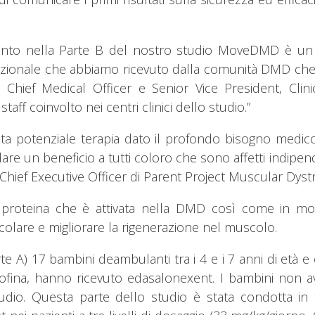
mento nella Parte B del nostro studio MoveDMD è un 
zionale che abbiamo ricevuto dalla comunità DMD che h
 Chief Medical Officer e Senior Vice President, Clin
taff coinvolto nei centri clinici dello studio.”
esta potenziale terapia dato il profondo bisogno medi
 dare un beneficio a tutti coloro che sono affetti indip
Chief Executive Officer di Parent Project Muscular Dys
proteina che è attivata nella DMD così come in molte 
colare e migliorare la rigenerazione nel muscolo.
e A) 17 bambini deambulanti tra i 4 e i 7 anni di età 
oofina, hanno ricevuto edasalonexent. I bambini non a
dio. Questa parte dello studio è stata condotta in tr