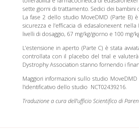
tollerabilità e farmacocinetica di edasalonexen
sette giorni di trattamento. Sedici dei bambin
La fase 2 dello studio MoveDMD (Parte B) è 
sicurezza e l’efficacia di edasalonexent nell
livelli di dosaggio, 67 mg/kg/giorno e 100 mg/k
L’estensione in aperto (Parte C) è stata avvia
controllata con il placebo del trial e valuterà
Dystrophy Association stanno fornendo i finanz
Maggiori informazioni sullo studio MoveDMD sono
l’identificativo dello studio NCT02439216.
Traduzione a cura dell’ufficio Scientifico di Pare