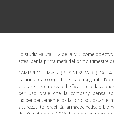
Lo studio valuta il T2 della MRI come obiettivo
attesi per la prima metà del primo trimestre d
CAMBRIDGE, Mass.–(BUSINESS WIRE)–Oct. 4, 20
ha annunciato oggi che è stato raggiunto l’obi
valutare la sicurezza ed efficacia di edasalo
per uso orale che la company pensa abbia
indipendentemente dalla loro sottostante mut
sicurezza, tollerabilità, farmacocinetica e biom
del 30 settembre 2016, la company prevede di c