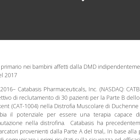
 primario nei bambini affetti dalla DMD indipendentemente 
el 2017
16– Catabasis Pharmaceuticals, Inc. (NASDAQ: CATB), u
ettivo di reclutamento di 30 pazienti per la Parte B del
nexent (CAT-1004) nella Distrofia Muscolare di Duchen
 il potenziale per essere una terapia capace di
azione nella distrofina. Catabasis ha precedentement
arcatori provenienti dalla Parte A del trial,. In base all
omunicare i primi risultati sulla sicurezza ed efficac