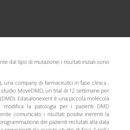
dal tipo di mutazione; i risultati iniziali sono
na company di farmaceutici in fase clinica ,
lo studio MoveDMD, un trial di 12 settimane per
ne (DMD). Edasalonexent è una piccola molecola
 modifica la patologia per i pazienti DMD
e comunicato i risultati positivi inerenti la
a programmazione dei pazienti reclutati alla data
ia provenienti da questo studio di fase 2 nella