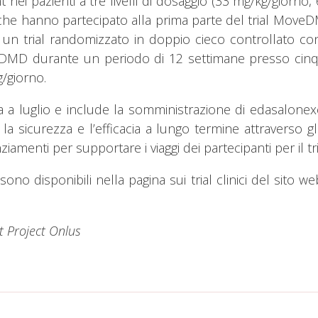
t nei pazienti a tre livelli di dosaggio (33 mg/kg/giorn
i che hanno partecipato alla prima parte del trial Move
un trial randomizzato in doppio cieco controllato con
a DMD durante un periodo di 12 settimane presso cinqu
g/giorno.
ta a luglio e include la somministrazione di edasalone
 la sicurezza e l’efficacia a lungo termine attraverso g
iamenti per supportare i viaggi dei partecipanti per il 
 disponibili nella pagina sui trial clinici del sito web
nt Project Onlus