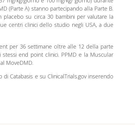
o, 67 mg/kg/giorno e 100 mg/kg/ giorno) durante
DMD (Parte A) stanno partecipando alla Parte B.
 placebo su circa 30 bambini per valutare la
e centri clinici dello studio negli USA, a due
xent per 36 settimane oltre alle 12 della parte
li stessi end point clinici. PPMD e la Muscular
trial MoveDMD.
 di Catabasis e su ClinicalTrials.gov inserendo