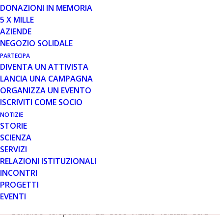
DONAZIONI IN MEMORIA
5 X MILLE
AZIENDE
NEGOZIO SOLIDALE
PARTECIPA
Oxford, Regno Unito 30 marzo 2016
-Summit
DIVENTA UN ATTIVISTA
Therapeutics plc (NASDAQ: SMMT, AIM: SUMM), la
LANCIA UNA CAMPAGNA
company dedicata alla scoperta e sviluppo di farmaci
ORGANIZZA UN EVENTO
per l’avanzamento delle terapie per la distrofia
ISCRIVITI COME SOCIO
muscolare di Duchenne e l’infezione da Clostridium
NOTIZIE
difficile, annuncia i dati positivi intermedi provenienti dallo
STORIE
studio clinico di fase 1 che sta valutando una nuova
SCIENZA
formulazione orale del suo principale modulatore
SERVIZI
dell’utrofina, SMT C1100 per la DMD. In questo periodo
RELAZIONI ISTITUZIONALI
iniziale di somministrazione dello studio clinico con
INCONTRI
aumento graduale della dose, tutti i pazienti hanno
PROGETTI
raggiunto livelli della molecola nel plasma entro
EVENTI
l’intervallo ritenuto necessario per un potenziale
beneficio terapeutico. La dose iniziale valutata della