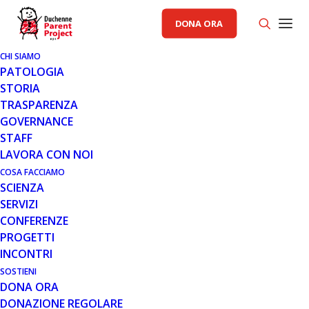
DONA ORA
CHI SIAMO
PATOLOGIA
STORIA
TRASPARENZA
AREA SCIENZA PP
GOVERNANCE
STAFF
1 APR 2016
LAVORA CON NOI
SUMMIT ANNUNCIA I DATI
COSA FACCIAMO
SCIENZA
INTERMEDI POSITIVI DELLO
SERVIZI
STUDIO CLINICO DI FASE 1 IN
CONFERENZE
CORSO DEDICATO ALLA
PROGETTI
VALUTAZIONE DI UNA NUOVA
INCONTRI
FORMULAZIONE DI SMT C1100
NEI PAZIENTI DMD.
SOSTIENI
DONA ORA
DONAZIONE REGOLARE